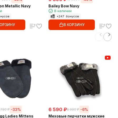
on Metallic Navy
Bailey Bow Navy
ии
В наличии
нусов
+
247
бонусов
КОРЗИНУ
В КОРЗИНУ
6 590
₽
-33%
-6%
 790
₽
6 990
₽
g Ladies Mittens
Меховые перчатки мужские