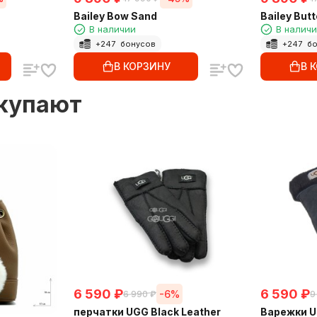
Bailey Bow Sand
Bailey Butt
В наличии
В налич
+
247
бонусов
+
247
бо
В КОРЗИНУ
В 
окупают
6 590
₽
6 590
₽
-6%
6 990
₽
9
перчатки UGG Black Leather
Варежки Ug