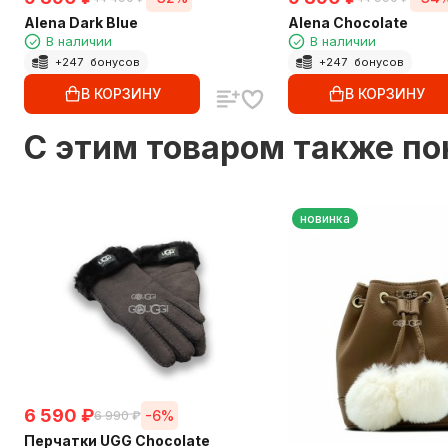
Alena Dark Blue
Alena Chocolate
В наличии
В наличии
+
247
бонусов
+
247
бонусов
В КОРЗИНУ
В КОРЗИНУ
C этим товаром также п
новинка
6 590
₽
-6%
6 990
₽
Перчатки UGG Chocolate