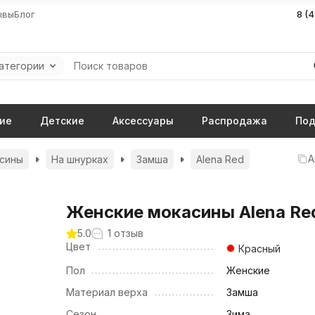
ывы
Блог
8 (
категории
ие
Детские
Аксессуары
Распродажа
Под
А
сины
На шнурках
Замша
Alena Red
Женские мокасины Alena Re
5.0
1 отзыв
Цвет
Красный
Пол
Женские
Материал верха
Замша
Сезон
Зима