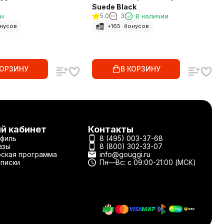
Suede Black
ии
5.0
3
В наличии
нусов
+
165
бонусов
КОРЗИНУ
В КОРЗИНУ
й кабинет
Контакты
филь
8 (495) 003-37-68
азы
8 (800) 302-33-07
ская программа
info@gouggi.ru
писки
Пн—Вс: с 09:00-21:00 (МСК)