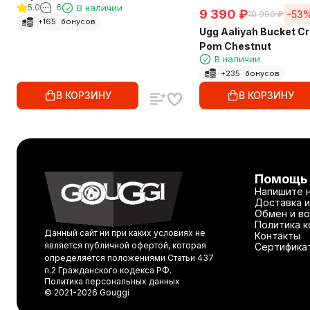
5.0
6
В наличии
9 390
₽
-53
19 990
₽
+
165
бонусов
Ugg Aaliyah Bucket C
Pom Chestnut
В наличии
+
235
бонусов
В КОРЗИНУ
В КОРЗИНУ
Помощь
Напишите 
Доставка и
Обмен и во
Политика 
Данный сайт ни при каких условиях не
Контакты
является публичной офертой, которая
Сертифика
определяется положениями Статьи 437
п.2 Гражданского кодекса РФ.
Политика персональных данных
© 2021-2026 Gouggi