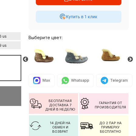
Купить в 1 клик
6 us
Выберите цвет:
9 us
Max
Whatsapp
Telegram
БЕСПЛАТНАЯ
ГАРАНТИЯ ОТ
ДОСТАВКА 7
ПРОИЗВОДИТЕЛЯ
ДНЕЙ В НЕДЕЛЮ
14 ДНЕЙ НА
ДО 2 ПАР НА
ОБМЕН И
ПРИМЕРКУ
ВОЗВРАТ
БЕСПЛАТНО