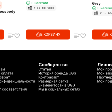
В наличии
Grey
%
В налич
+
165
бонусов
rossbody
+
165
бо
В КОРЗИНУ
В 
Сообщество
Личны
нам
Статьи
Мой про
 оплата
История бренда UGG
Мои зак
зврат
Контрафакт
Партнер
конфиденциальности
Размерная сетка
Мои под
Знаменитости в UGG
т соответствия
Мы в социальных сетях