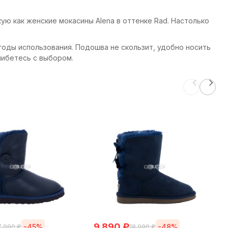
ую как женские мокасины Alena в оттенке Rad. Настолько
годы использования. Подошва не скользит, удобно носить
шибетесь с выбором.
9 890
₽
-45%
-48%
7 990
₽
18 990
₽