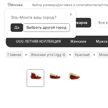
Москва
Выбор размера
Доставка и оплата
Контакты
Отз
✖
Эль-Монте ваш город?
Каталог товаров
Все 
Да
Выбрать другой город
UGG ЛЕТНЯЯ КОЛЛЕКЦИЯ
Женские
Мужск
Главная
Женские угги Ugg
Красный
Мока