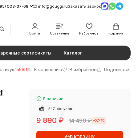
495) 003-37-68
info@gouggi.ru
Заказать звонок
Войти
Сравнение
Избранное
Корзина
арочные сертификаты
Каталог
ртикул:
1556R
К сравнению
В избранное
Поделиться
d
В наличии
+
247
бонусов
9 890
₽
14 490
₽
-32%
В КОРЗИНУ