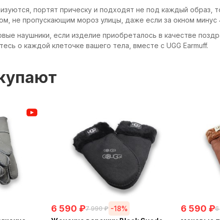
изуются, портят прическу и подходят не под каждый образ, т
ом, не пропускающим мороз улицы, даже если за окном минус 
вые наушники, если изделие приобреталось в качестве поздра
есь о каждой клеточке вашего тела, вместе с UGG Earmuff.
окупают
6 590
₽
6 590
₽
-18%
7 990
₽
6