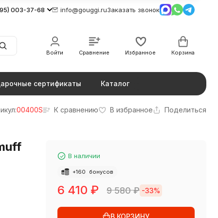
495) 003-37-68
info@gouggi.ru
Заказать звонок
Войти
Сравнение
Избранное
Корзина
арочные сертификаты
Каталог
икул:
00400S
К сравнению
В избранное
Поделиться
muff
В наличии
+
160
бонусов
6 410
₽
9 580
₽
-33%
В КОРЗИНУ