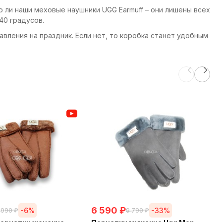
о ли наши меховые наушники UGG Earmuff – они лишены всех
40 градусов.
вления на праздник. Если нет, то коробка станет удобным
6 590
₽
-6%
-33%
 990
₽
9 790
₽