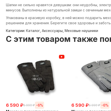
Шапки не сильно нравятся девушкам: они неудобны, электр
минусов. Выполнены из натуральной замши с овчинным мех
Упакованы в красивую коробку, в ней можно подарить мехо
решением для хранения. Берегите свое здоровье и заботьт
Категории:
Каталог
,
Аксессуары
,
Меховые наушники
C этим товаром также п
6 590
₽
6 590
₽
-6%
-6%
6 990
₽
6 990
₽