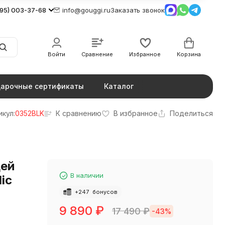
495) 003-37-68
info@gouggi.ru
Заказать звонок
Войти
Сравнение
Избранное
Корзина
арочные сертификаты
Каталог
икул:
0352BLK
К сравнению
В избранное
Поделиться
цей
В наличии
lic
+
247
бонусов
9 890
₽
17 490
₽
-43%