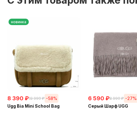
C этим товаром также п
новинка
8 390
₽
6 590
₽
-58%
-27%
19 990
₽
8 990
₽
Ugg Bia Mini School Bag
Серый Шарф UGG
В наличии
Chestnut
В наличии
+
165
бонусов
+
210
бонусов
В КОРЗИНУ
В КОРЗИНУ