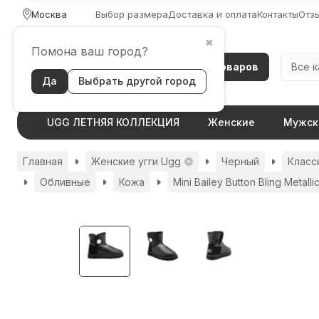
Москва
Выбор размера
Доставка и оплата
Контакты
Отз
✖
Помона ваш город?
Каталог товаров
Все 
Да
Выбрать другой город
UGG ЛЕТНЯЯ КОЛЛЕКЦИЯ
Женские
Мужск
Главная
Женские угги Ugg
Черный
Класс
Обливные
Кожа
Mini Bailey Button Bling Metalli