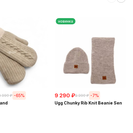
новинка
9 290
₽
-65%
-7%
9 990
₽
9 990
₽
and
Ugg Chunky Rib Knit Beanie Sen
ии
Sand
В наличии
нусов
+
232
бонусов
КОРЗИНУ
В КОРЗИНУ