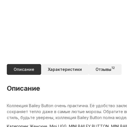
12
Описание
Характеристики
Отзывы
Описание
Коллекция Bailey Button очень практична. Её удобство зак
сохраняет тепло даже в самые лютые морозы. Обратите вн
стиль, будьте уверены, коллекция Bailey Button полна мод
Категории:
Женские
,
Mini UGG
,
MINI BAILEY BUTTON
,
MINI BA