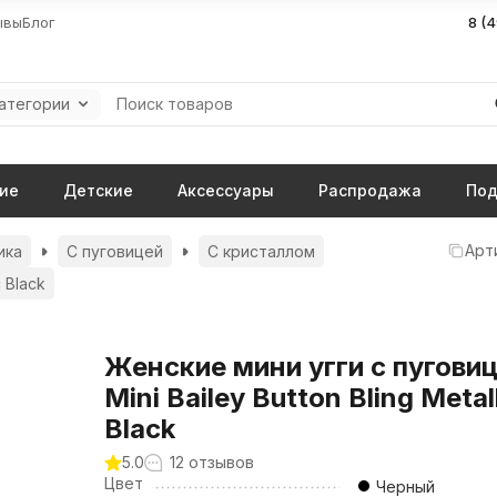
ывы
Блог
8 (
категории
ие
Детские
Аксессуары
Распродажа
Под
Арт
ика
С пуговицей
С кристаллом
c Black
Женские мини угги с пугови
Mini Bailey Button Bling Metal
Black
5.0
12 отзывов
Цвет
Черный