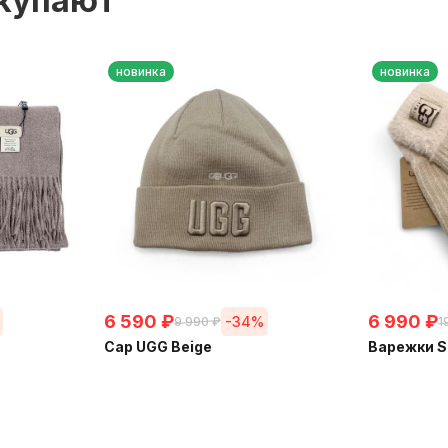
окупают
новинка
новинка
6 590
₽
6 990
₽
-34%
9 990
₽
1
Cap UGG Beige
Варежки S
В наличии
В налич
+
165
бонусов
+
175
бо
В КОРЗИНУ
В 