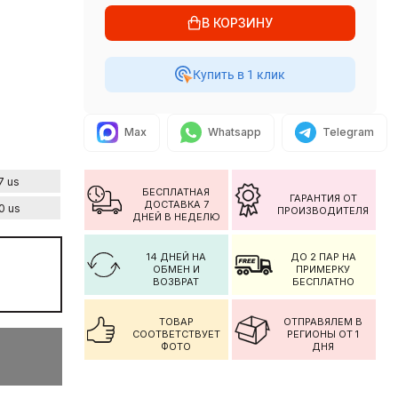
В КОРЗИНУ
Купить в 1 клик
Max
Whatsapp
Telegram
7 us
БЕСПЛАТНАЯ
ГАРАНТИЯ ОТ
ДОСТАВКА 7
0 us
ПРОИЗВОДИТЕЛЯ
ДНЕЙ В НЕДЕЛЮ
14 ДНЕЙ НА
ДО 2 ПАР НА
ОБМЕН И
ПРИМЕРКУ
ВОЗВРАТ
БЕСПЛАТНО
ТОВАР
ОТПРАВЯЛЕМ В
СООТВЕТСТВУЕТ
РЕГИОНЫ ОТ 1
ФОТО
ДНЯ