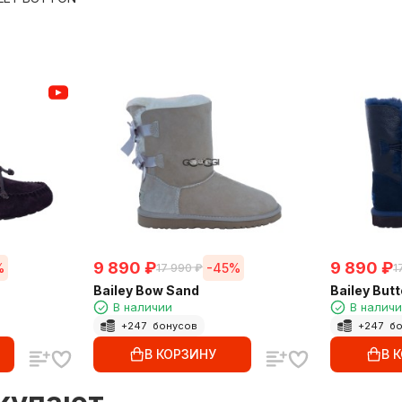
9 890
₽
9 890
₽
%
-45%
17 990
₽
1
Bailey Bow Sand
Bailey Butt
В наличии
В налич
+
247
бонусов
+
247
бо
В КОРЗИНУ
В 