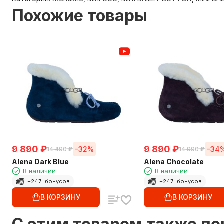
Похожие товары
9 890
₽
9 890
₽
-32%
-34
14 490
₽
14 990
₽
Alena Dark Blue
Alena Chocolate
В наличии
В наличии
+
247
бонусов
+
247
бонусов
В КОРЗИНУ
В КОРЗИНУ