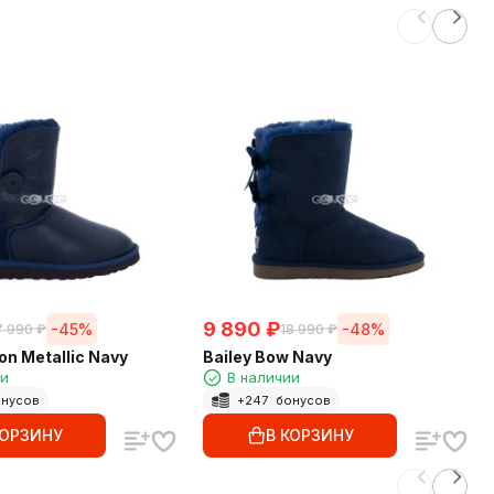
9 890
₽
-45%
-48%
7 990
₽
18 990
₽
on Metallic Navy
Bailey Bow Navy
ии
В наличии
нусов
+
247
бонусов
КОРЗИНУ
В КОРЗИНУ