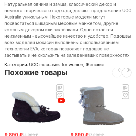
Натуральная овчина и замша, классический декор и
немного творческого подхода, делают предложение UGG
Australia уникальным. Некоторые модели могут
похвастаться шикарным меховым манжетом, другие
кожаным декором или заклёпками. Одно остаётся
неизменным - высочайшее качество и удобство. Подошвы
всех моделей мокасин выполнены с использованием
технологии EVA, которая позволяет подошве не
застывать и не скользить на заледеневших поверхностях.
Категории:
UGG moccasins for women
,
Женские
Похожие товары
9 890
₽
9 890
₽
14 990
₽
17 990
₽