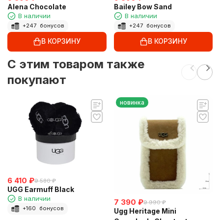
Alena Chocolate
Bailey Bow Sand
В наличии
В наличии
+
247
бонусов
+
247
бонусов
В КОРЗИНУ
В КОРЗИНУ
C этим товаром также
покупают
новинка
6 410
₽
9 580
₽
UGG Earmuff Black
В наличии
7 390
₽
9 990
₽
+
160
бонусов
Ugg Heritage Mini