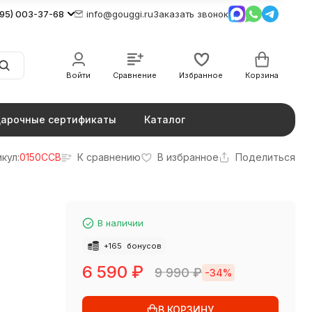
495) 003-37-68
info@gouggi.ru
Заказать звонок
Войти
Сравнение
Избранное
Корзина
арочные сертификаты
Каталог
кул:
0150CCB
К сравнению
В избранное
Поделиться
В наличии
+
165
бонусов
6 590
₽
9 990
₽
-34%
В КОРЗИНУ