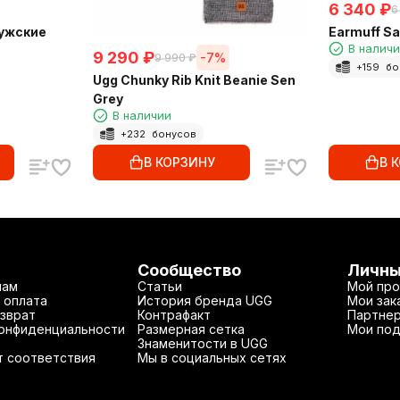
6 340
₽
6
ужские
Earmuff S
В налич
9 290
₽
-7%
9 990
₽
+
159
бо
Ugg Chunky Rib Knit Beanie Sen
Grey
В наличии
+
232
бонусов
В КОРЗИНУ
В 
Сообщество
Личны
нам
Статьи
Мой про
 оплата
История бренда UGG
Мои зак
зврат
Контрафакт
Партнер
конфиденциальности
Размерная сетка
Мои под
Знаменитости в UGG
т соответствия
Мы в социальных сетях