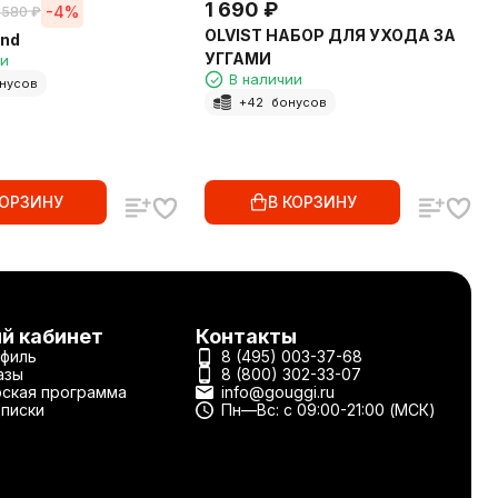
1 690
₽
-4%
 580
₽
OLVIST НАБОР ДЛЯ УХОДА ЗА
and
УГГАМИ
ии
В наличии
нусов
+
42
бонусов
КОРЗИНУ
В КОРЗИНУ
й кабинет
Контакты
филь
8 (495) 003-37-68
азы
8 (800) 302-33-07
ская программа
info@gouggi.ru
писки
Пн—Вс: с 09:00-21:00 (МСК)