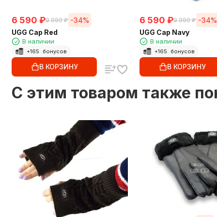
6 590
₽
6 590
₽
-34%
-34%
9 990
₽
9 990
₽
UGG Cap Red
UGG Cap Navy
В наличии
В наличии
+
165
бонусов
+
165
бонусов
В КОРЗИНУ
В КОРЗИНУ
C этим товаром также п