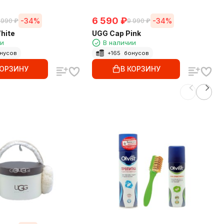
6 590
₽
-34%
-34%
 990
₽
9 990
₽
hite
UGG Cap Pink
ии
В наличии
нусов
+
165
бонусов
КОРЗИНУ
В КОРЗИНУ