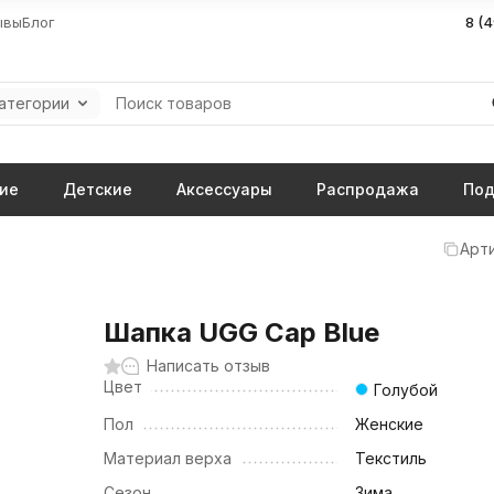
ывы
Блог
8 (
категории
ие
Детские
Аксессуары
Распродажа
Под
Арти
Шапка UGG Cap Blue
Написать отзыв
Цвет
Голубой
Пол
Женские
Материал верха
Текстиль
Сезон
Зима