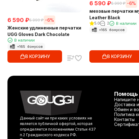
6 590
₽
-6%
6 990
₽
меховые перчатки м
Leather Black
6 590
₽
-6%
6 990
₽
5.0
2
В наличии
Женские удлиненные перчатки
+
165
бонусов
UGG Gloves Dark Chocolate
В наличии
+
165
бонусов
В КОРЗИНУ
В КОРЗИНУ
Помощь
Напишите 
Доставка и
Обмен и во
Политика 
Данный сайт ни при каких условиях не
Контакты
является публичной офертой, которая
Сертифика
определяется положениями Статьи 437
п.2 Гражданского кодекса РФ.