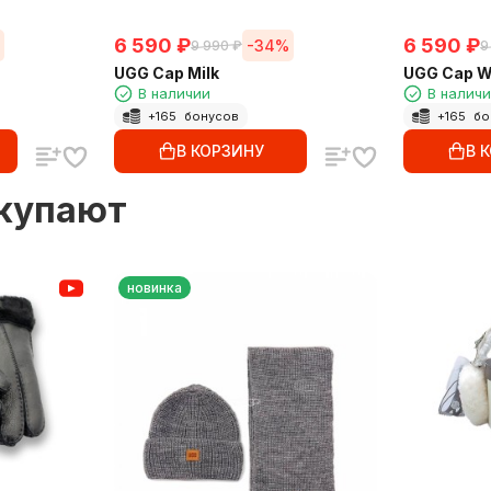
6 590
₽
6 590
₽
-34%
9 990
₽
9
UGG Cap Milk
UGG Cap W
В наличии
В налич
+
165
бонусов
+
165
бо
В КОРЗИНУ
В 
окупают
новинка