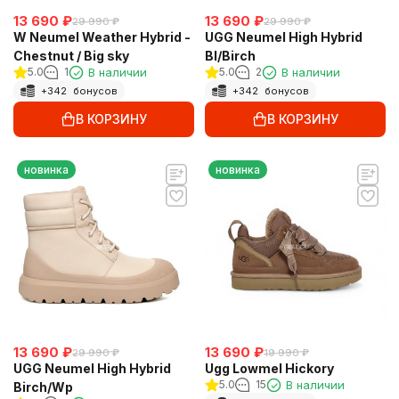
13 690
₽
13 690
₽
29 990
₽
29 990
₽
W Neumel Weather Hybrid -
UGG Neumel High Hybrid
Chestnut / Big sky
Bl/Birch
5.0
1
В наличии
5.0
2
В наличии
+
342
бонусов
+
342
бонусов
В КОРЗИНУ
В КОРЗИНУ
новинка
новинка
13 690
₽
13 690
₽
29 990
₽
19 990
₽
UGG Neumel High Hybrid
Ugg Lowmel Hickory
5.0
15
В наличии
Birch/Wp