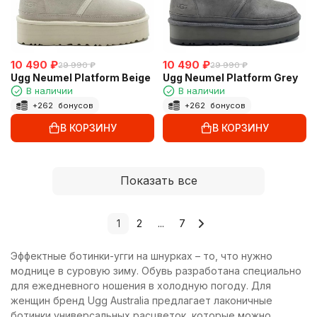
10 490
₽
10 490
₽
29 990
₽
29 990
₽
Ugg Neumel Platform Beige
Ugg Neumel Platform Grey
В наличии
В наличии
+
262
бонусов
+
262
бонусов
В КОРЗИНУ
В КОРЗИНУ
Показать все
1
2
...
7
Эффектные ботинки-угги на шнурках – то, что нужно
моднице в суровую зиму. Обувь разработана специально
для ежедневного ношения в холодную погоду. Для
женщин бренд Ugg Australia предлагает лаконичные
ботинки универсальных расцветок, которые можно