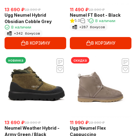
13 690
₽
11 490
₽
39 990
₽
39 990
₽
Ugg Neumel Hybrid
Neumel FT Boot - Black
5.0
1
В наличии
Obsidian Cobble Grey
В наличии
+
287
бонусов
+
342
бонусов
В КОРЗИНУ
В КОРЗИНУ
новинка
скидка
13 690
₽
11 990
₽
39 990
₽
29 990
₽
Neumel Weather Hybrid -
Ugg Neumel Flex
Army Green / Black
Cappuccino