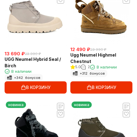
12 490
₽
29 990
₽
13 690
₽
39 990
₽
Ugg Neumel Highmel
UGG Neumel Hybrid Seal /
Chestnut
Birch
5.0
2
В наличии
В наличии
+
312
бонусов
+
342
бонусов
В КОРЗИНУ
В КОРЗИНУ
новинка
новинка