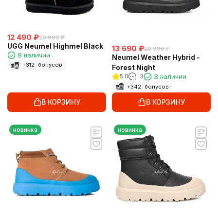
12 490
₽
29 990
₽
UGG Neumel Highmel Black
13 690
₽
29 990
₽
В наличии
Neumel Weather Hybrid -
+
312
бонусов
Forest Night
5.0
3
В наличии
+
342
бонусов
В КОРЗИНУ
В КОРЗИНУ
новинка
новинка