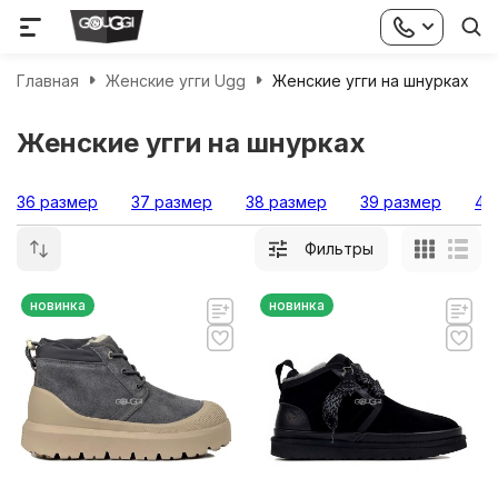
Главная
Женские угги Ugg
Женские угги на шнурках
Женские угги на шнурках
36 размер
37 размер
38 размер
39 размер
40
Фильтры
новинка
новинка