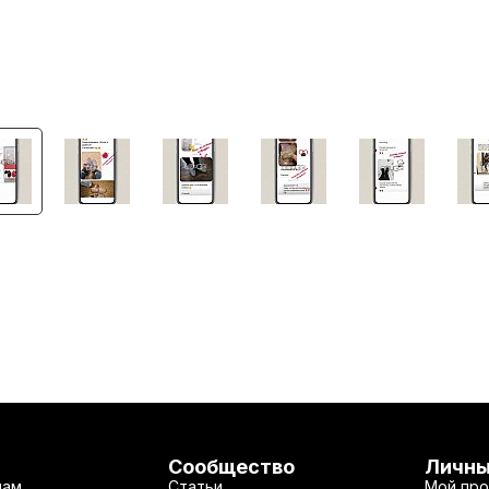
Сообщество
Личны
нам
Статьи
Мой про