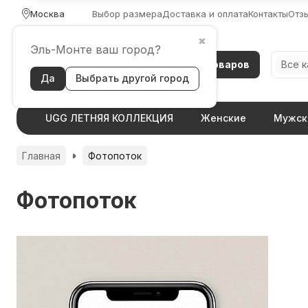
Москва
Выбор размера
Доставка и оплата
Контакты
Отз
✖
Эль-Монте ваш город?
Каталог товаров
Все 
Да
Выбрать другой город
UGG ЛЕТНЯЯ КОЛЛЕКЦИЯ
Женские
Мужск
Главная
Фотопоток
Фотопоток