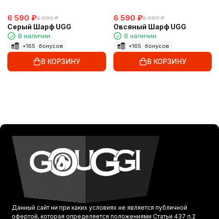
6 590
₽
6 590
₽
8 990
₽
8 990
₽
Серый Шарф UGG
Овсяный Шарф UGG
В наличии
В наличии
+
165
бонусов
+
165
бонусов
В КОРЗИНУ
В КОРЗИНУ
Данный сайт ни при каких условиях не является публичной
офертой, которая определяется положениями Статьи 437 п.2