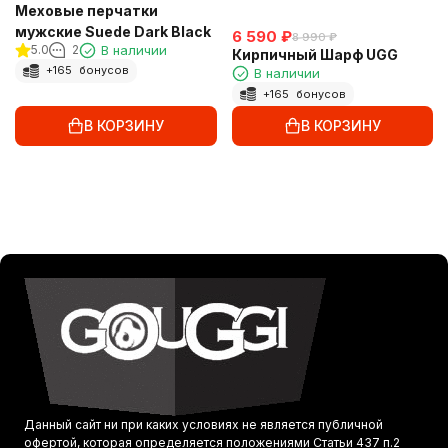
Меховые перчатки
мужские Suede Dark Black
6 590
₽
8 990
₽
5.0
2
В наличии
Кирпичный Шарф UGG
+
165
бонусов
В наличии
+
165
бонусов
В КОРЗИНУ
В КОРЗИНУ
Данный сайт ни при каких условиях не является публичной
офертой, которая определяется положениями Статьи 437 п.2