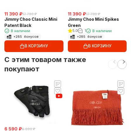
11 390
₽
11 390
₽
17 790
₽
17 790
₽
Jimmy Choo Classic Mini
Jimmy Choo Mini Spikes
Patent Black
Green
В наличии
5.0
1
В наличии
+
285
бонусов
+
285
бонусов
В КОРЗИНУ
В КОРЗИНУ
C этим товаром также
покупают
6 590
₽
6 990
₽