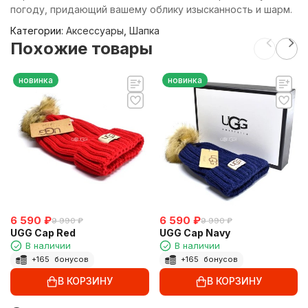
погоду, придающий вашему облику изысканность и шарм.
Категории:
Аксессуары
,
Шапка
Похожие товары
новинка
новинка
6 590
₽
6 590
₽
9 990
₽
9 990
₽
UGG Cap Red
UGG Cap Navy
В наличии
В наличии
+
165
бонусов
+
165
бонусов
В КОРЗИНУ
В КОРЗИНУ