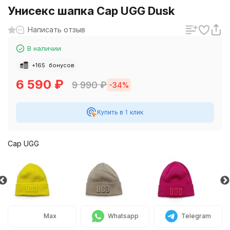
Унисекс шапка Cap UGG Dusk
Написать отзыв
В наличии
+
165
бонусов
6 590
₽
9 990
₽
-34%
Купить в 1 клик
Cap UGG
Max
Whatsapp
Telegram