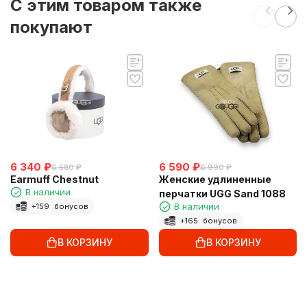
C этим товаром также
покупают
6 340
₽
6 590
₽
6 580
₽
6 990
₽
Earmuff Chestnut
Женские удлиненные
В наличии
перчатки UGG Sand 1088
В наличии
+
159
бонусов
+
165
бонусов
В КОРЗИНУ
В КОРЗИНУ