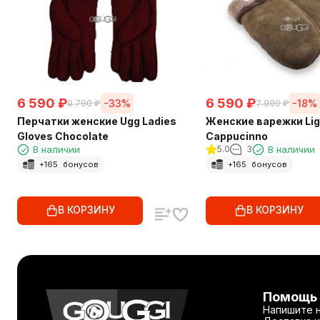
6 590
₽
6 590
₽
-33%
-18%
9 790
₽
7 990
₽
Перчатки женские Ugg Ladies
Женские варежки Lig
Gloves Chocolate
Cappucinno
В наличии
5.0
3
В наличии
+
165
бонусов
+
165
бонусов
В КОРЗИНУ
В КОРЗИНУ
Помощь
Напишите 