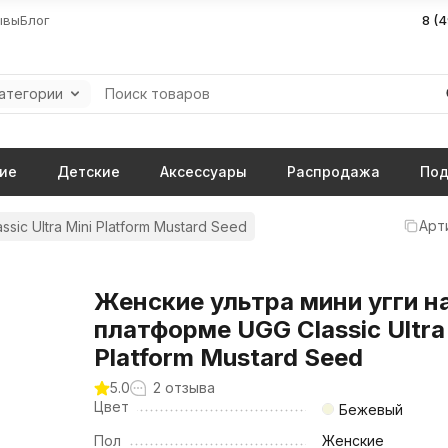
ывы
Блог
8 (
категории
ие
Детские
Аксессуары
Распродажа
Под
Арт
ssic Ultra Mini Platform Mustard Seed
Женские ультра мини угги н
платформе UGG Classic Ultra
Platform Mustard Seed
5.0
2 отзыва
Цвет
Бежевый
Пол
Женские