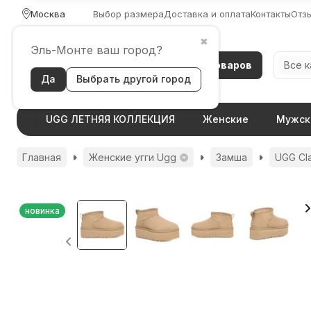
Москва
Выбор размера
Доставка и оплата
Контакты
Отз
✖
Эль-Монте ваш город?
Каталог товаров
Все 
Да
Выбрать другой город
UGG ЛЕТНЯЯ КОЛЛЕКЦИЯ
Женские
Мужск
Главная
Женские угги Ugg
Замша
UGG Cla
новинка