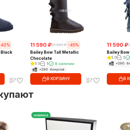
11 590
₽
11 590
₽
-42%
-45%
21 090
₽
 Black
Bailey Bow Tall Metallic
Bailey Bow 
5.0
5
Chocolate
5.0
5
В наличии
+
290
б
+
290
бонусов
В КОРЗИНУ
В 
окупают
новинка