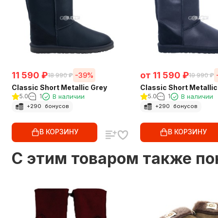
11 590
₽
от
11 590
₽
-39%
18 990
₽
19 990
₽
Classic Short Metallic Grey
Classic Short Metallic
5.0
1
В наличии
5.0
1
В наличии
+
290
бонусов
+
290
бонусов
В КОРЗИНУ
В КОРЗИНУ
C этим товаром также п