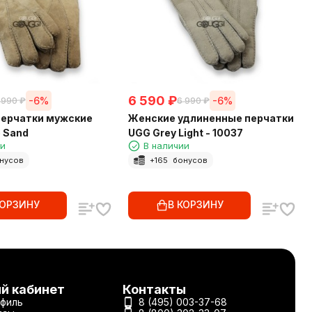
6 590
₽
-6%
-6%
 990
₽
6 990
₽
ерчатки мужские
Женские удлиненные перчатки
 Sand
UGG Grey Light - 10037
ии
В наличии
нусов
+
165
бонусов
КОРЗИНУ
В КОРЗИНУ
й кабинет
Контакты
филь
8 (495) 003-37-68