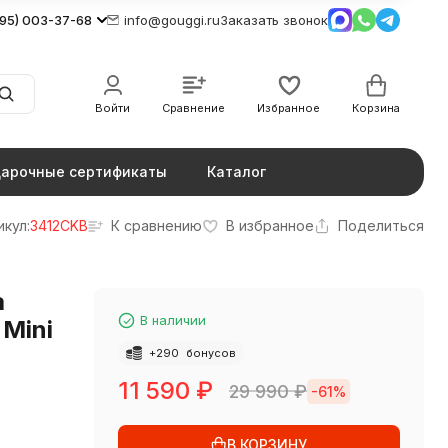
495) 003-37-68
info@gouggi.ru
Заказать звонок
Войти
Сравнение
Избранное
Корзина
арочные сертификаты
Каталог
икул:
3412CKB
К сравнению
В избранное
Поделиться
а
В наличии
 Mini
+
290
бонусов
11 590
₽
29 990
₽
-61%
В КОРЗИНУ