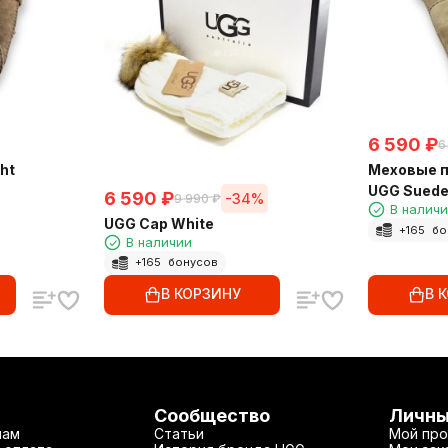
6 590
₽
6
ht
Меховые п
UGG Suede
6 590
₽
-34%
9 990
₽
В налич
UGG Cap White
+
165
бо
В наличии
+
165
бонусов
В КОРЗИНУ
В 
Сообщество
Личны
нам
Статьи
Мой про