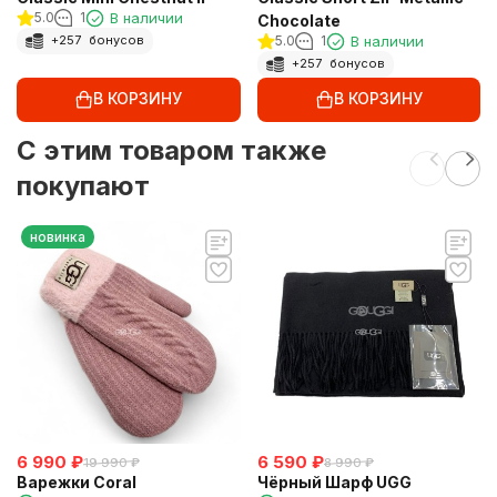
5.0
1
В наличии
Chocolate
5.0
1
В наличии
+
257
бонусов
+
257
бонусов
В КОРЗИНУ
В КОРЗИНУ
C этим товаром также
покупают
новинка
6 990
₽
6 590
₽
19 990
₽
8 990
₽
Варежки Coral
Чёрный Шарф UGG