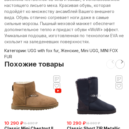
настоящего лисьего меха. Красивая обувь, которая
подойдёт ко множеству ансамблей Вашего внешнего
вида. Обувь отлично согревает ноги даже в самые
сильные морозы. Пышный меховой манжет обеспечит
дополнительное тепло и придаст обуви «WoW» эффект.
Уникальная подошва, изготовленная по технологии EVA не
скользит на заледеневших поверхностях.
Категории:
UGG with fox fur
,
Женские
,
Mini UGG
,
MINI FOX
FUR
Похожие товары
10 290
₽
10 290
₽
15 690
₽
18 990
₽
Classic Mini Chestnut II
Classic Short ZIP Metallic