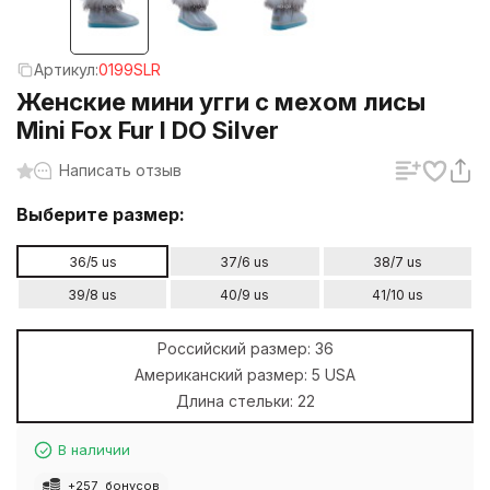
Артикул:
0199SLR
Женские мини угги с мехом лисы
Mini Fox Fur I DO Silver
Написать отзыв
Выберите размер:
36/5 us
37/6 us
38/7 us
39/8 us
40/9 us
41/10 us
Российский размер:
36
Американский размер:
5 USA
Длина стельки:
22
В наличии
+
257
бонусов