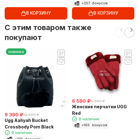
+
257
бонусов
В КОРЗИНУ
В КОРЗИНУ
C этим товаром также
покупают
новинка
6 590
₽
6 990
₽
Женские перчатки UGG
Red
9 390
₽
19 990
₽
В наличии
Ugg Aaliyah Bucket
+
165
бонусов
Crossbody Pom Black
В наличии
+
235
бонусов