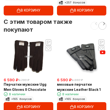
+
257
бонусов
В КОРЗИНУ
В КОРЗИНУ
C этим товаром также
покупают
6 590
₽
6 590
₽
9 790
₽
6 990
₽
Перчатки мужские Ugg
меховые перчатки
Men Gloves II Chocolate
мужские Leather Black 1
В наличии
В наличии
+
165
бонусов
+
165
бонусов
В КОРЗИНУ
В КОРЗИНУ