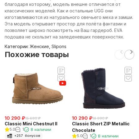
благодаря которому, модель внешне отличается от
классических моделей. Как и остальные UGG они
изготавливаются из натурального овечьего меха и замши.
Эта модель открывает простор для полёта фантазии и
позволяет широко посмотреть на Ваш гардероб. EVA
подошва не скользит на заледеневших поверхностях.
Категории:
Женские
,
Slipons
Похожие товары
10 290
₽
10 290
₽
15 690
₽
18 990
₽
Classic Mini Chestnut II
Classic Short ZIP Metallic
5.0
1
В наличии
Chocolate
5.0
1
В наличии
+
257
бонусов