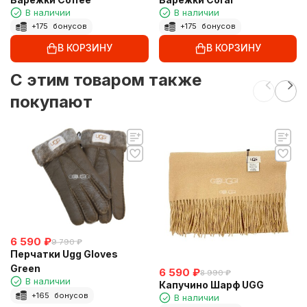
В наличии
В наличии
+
175
бонусов
+
175
бонусов
В КОРЗИНУ
В КОРЗИНУ
C этим товаром также
покупают
6 590
₽
9 790
₽
Перчатки Ugg Gloves
Green
6 590
₽
8 990
₽
В наличии
Капучино Шарф UGG
+
165
бонусов
В наличии