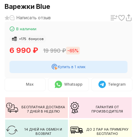
Варежки Blue
Написать отзыв
В наличии
+
175
бонусов
6 990
₽
19 990
₽
-65%
Купить в 1 клик
Max
Whatsapp
Telegram
БЕСПЛАТНАЯ ДОСТАВКА
ГАРАНТИЯ ОТ
7 ДНЕЙ В НЕДЕЛЮ
ПРОИЗВОДИТЕЛЯ
14 ДНЕЙ НА ОБМЕН И
ДО 2 ПАР НА ПРИМЕРКУ
ВОЗВРАТ
БЕСПЛАТНО