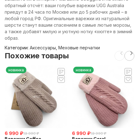
обратный отсчёт: ваши голубые варежки UGG Australia
приедут в 24 часа по Москве или до 5 рабочих дней – в
любой город РФ. Оригинальные варежки из натуральной
шерсти станут вашим спасением в самые лютые морозы,
а также добавят милую и уютную нотку «хюгге» в зимний
образ.
Категории:
Аксессуары
,
Меховые перчатки
Похожие товары
новинка
новинка
6 990
₽
6 990
₽
19 990
₽
19 990
₽
Варежки Coffee
Варежки Coral