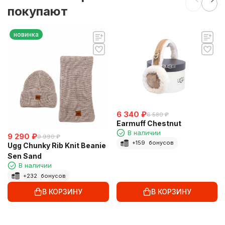
покупают
новинка
6 340
₽
6 580
₽
Earmuff Chestnut
В наличии
9 290
₽
9 990
₽
+
159
бонусов
Ugg Chunky Rib Knit Beanie
Sen Sand
В наличии
+
232
бонусов
В КОРЗИНУ
В КОРЗИНУ