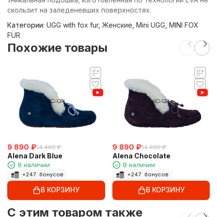
скользит на заледеневших поверхностях.
Категории:
UGG with fox fur
,
Женские
,
Mini UGG
,
MINI FOX
FUR
Похожие товары
9 890
₽
9 890
₽
14 490
₽
14 990
₽
Alena Dark Blue
Alena Chocolate
В наличии
В наличии
+
247
бонусов
+
247
бонусов
В КОРЗИНУ
В КОРЗИНУ
C этим товаром также