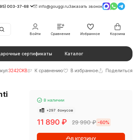
495) 003-37-68
info@gouggi.ru
Заказать звонок
Войти
Сравнение
Избранное
Корзина
арочные сертификаты
Каталог
кул:
3242CKB
К сравнению
В избранное
Поделиться
ti
В наличии
+
297
бонусов
11 890
₽
29 990
₽
-60%
В КОРЗИНУ