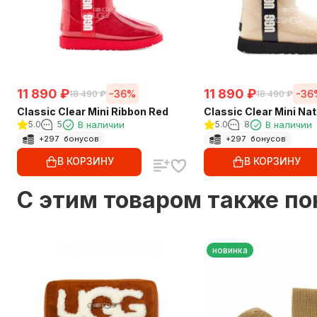
11 890
₽
11 890
₽
-36%
-36
18 490
₽
18 490
₽
Classic Clear Mini Ribbon Red
Classic Clear Mini Nat
5.0
5
В наличии
5.0
8
В наличии
+
297
бонусов
+
297
бонусов
В КОРЗИНУ
В КОРЗИНУ
C этим товаром также п
новинка