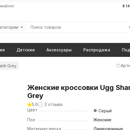
ывы
Блог
8 (
категории
ие
Детские
Аксессуары
Распродажа
Под
Арти
nti Grey
Женские кроссовки Ugg Shan
Grey
5.0
2 отзыва
Цвет
Серый
Пол
Женские
Материал верха
Лакированные