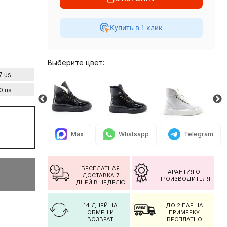
Купить в 1 клик
Выберите цвет:
7 us
0 us
Max
Whatsapp
Telegram
БЕСПЛАТНАЯ
ГАРАНТИЯ ОТ
ДОСТАВКА 7
ПРОИЗВОДИТЕЛЯ
ДНЕЙ В НЕДЕЛЮ
14 ДНЕЙ НА
ДО 2 ПАР НА
ОБМЕН И
ПРИМЕРКУ
ВОЗВРАТ
БЕСПЛАТНО