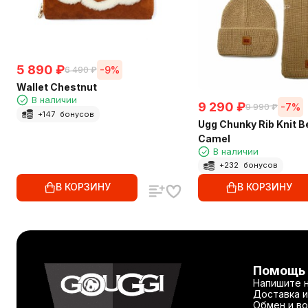
5 890
₽
-9%
6 490
₽
Wallet Chestnut
В наличии
9 290
₽
-7%
9 990
₽
+
147
бонусов
Ugg Chunky Rib Knit B
Camel
В наличии
+
232
бонусов
В КОРЗИНУ
В КОРЗИНУ
Помощь
Напишите 
Доставка и
Обмен и во