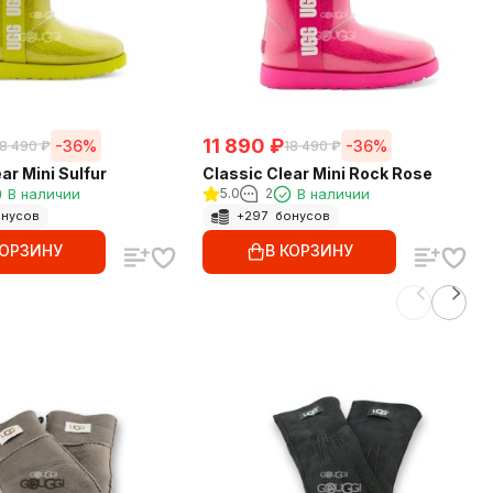
11 890
₽
-36%
-36%
18 490
₽
18 490
₽
ar Mini Sulfur
Classic Clear Mini Rock Rose
В наличии
5.0
2
В наличии
нусов
+
297
бонусов
КОРЗИНУ
В КОРЗИНУ