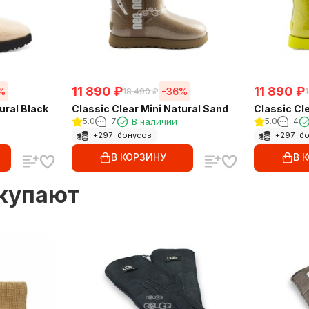
11 890
₽
11 890
₽
%
-36%
18 490
₽
ural Black
Classic Clear Mini Natural Sand
Classic Cle
5.0
7
В наличии
5.0
4
+
297
бонусов
+
297
бо
В КОРЗИНУ
В 
окупают