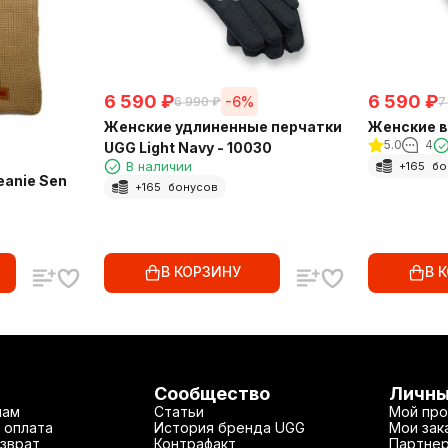
6 590
₽
6 590
₽
-6%
6 990
₽
7
Женские удлиненные перчатки
Женские в
5.0
4
UGG Light Navy - 10030
В наличии
+
165
бо
eanie Sen
+
165
бонусов
В КОРЗИНУ
В 
Сообщество
Личны
нам
Статьи
Мой про
 оплата
История бренда UGG
Мои зак
зврат
Контрафакт
Партнер