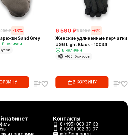
6 590
₽
-18%
-6%
 990
₽
6 990
₽
арежки Sand Grey
Женские удлиненные перчатки
В наличии
UGG Light Black - 10034
В наличии
нусов
+
165
бонусов
КОРЗИНУ
В КОРЗИНУ
й кабинет
Контакты
филь
8 (495) 003-37-68
азы
8 (800) 302-33-07
ская программа
info@gouggi.ru