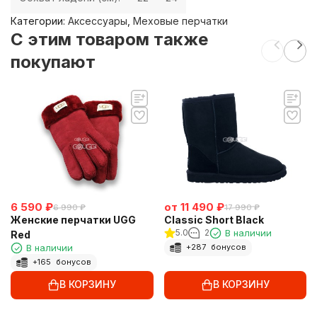
Категории:
Аксессуары
,
Меховые перчатки
C этим товаром также
покупают
6 590
₽
от
11 490
₽
6 990
₽
17 990
₽
Женские перчатки UGG
Classic Short Black
5.0
2
В наличии
Red
В наличии
+
287
бонусов
+
165
бонусов
В КОРЗИНУ
В КОРЗИНУ