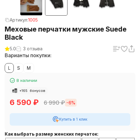
Артикул:
1005
Меховые перчатки мужские Suede
Black
5.0
3 отзыва
Варианты покупки:
L
S
M
В наличии
+
165
бонусов
6 590
₽
6 990
₽
-6%
Купить в 1 клик
Как выбрать размер женских перчаток: