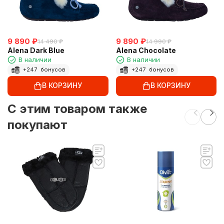
9 890
₽
9 890
₽
14 490
₽
14 990
₽
Alena Dark Blue
Alena Chocolate
В наличии
В наличии
+
247
бонусов
+
247
бонусов
В КОРЗИНУ
В КОРЗИНУ
C этим товаром также
покупают