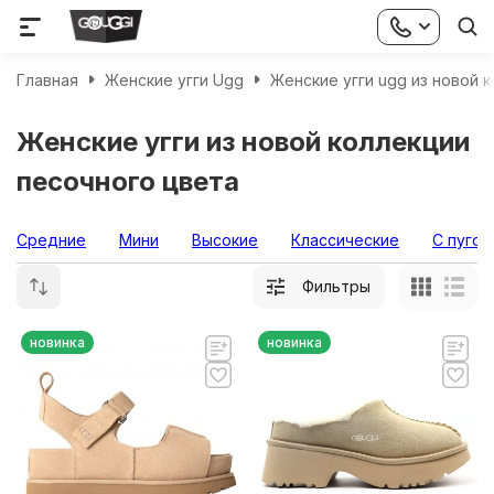
Главная
Женские угги Ugg
Женские угги ugg из новой 
Женские угги из новой коллекции
песочного цвета
Средние
Мини
Высокие
Классические
С пугов
Фильтры
новинка
новинка