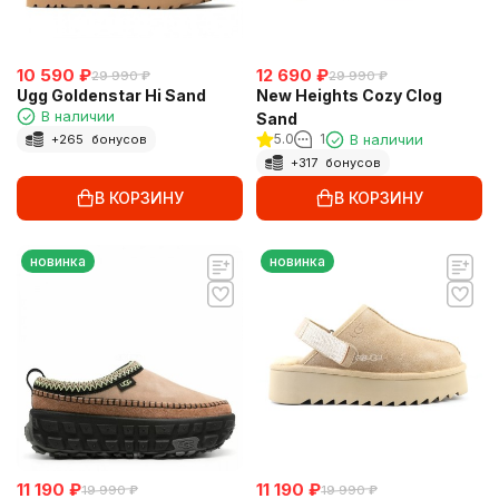
10 590
₽
12 690
₽
29 990
₽
29 990
₽
Ugg Goldenstar Hi Sand
New Heights Cozy Clog
В наличии
Sand
5.0
1
В наличии
+
265
бонусов
+
317
бонусов
В КОРЗИНУ
В КОРЗИНУ
новинка
новинка
11 190
₽
11 190
₽
19 990
₽
19 990
₽