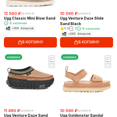
12 560
₽
10 590
₽
19 990
₽
19 990
₽
Ugg Classic Mini Blow Sand
Ugg Venture Daze Slide
В наличии
Sand Black
5.0
2
В наличии
+
314
бонусов
+
265
бонусов
В КОРЗИНУ
В КОРЗИНУ
новинка
новинка
11 490
₽
10 590
₽
19 990
₽
19 990
₽
Ugg Venture Daze Sand
Ugg Goldenstar Sandal