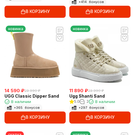
+
414
бонусов
В КОРЗИНУ
В КОРЗИНУ
новинка
новинка
14 590
₽
11 890
₽
29 990
₽
29 990
₽
UGG Classic Dipper Sand
Ugg Shanti Sand
В наличии
5.0
2
В наличии
+
365
бонусов
+
297
бонусов
В КОРЗИНУ
В КОРЗИНУ
скидка
новинка