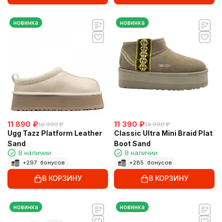
новинка
новинка
11 890
₽
11 390
₽
19 990
₽
19 990
₽
Ugg Tazz Platform Leather
Classic Ultra Mini Braid Plat
Sand
Boot Sand
В наличии
В наличии
+
297
бонусов
+
285
бонусов
В КОРЗИНУ
В КОРЗИНУ
новинка
новинка