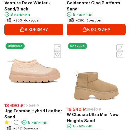
Venture Daze Winter -
Goldenstar Clog Platform
Sand/Black
Sand
В наличии
В наличии
+
280
бонусов
+
280
бонусов
В КОРЗИНУ
В КОРЗИНУ
новинка
новинка
13 690
₽
29 990
₽
16 540
₽
29 990
₽
Ugg Tasman Hybrid Leather
W Classic Ultra Mini New
Sand
Heights Sand
1.0
1
В наличии
В наличии
+
342
бонусов