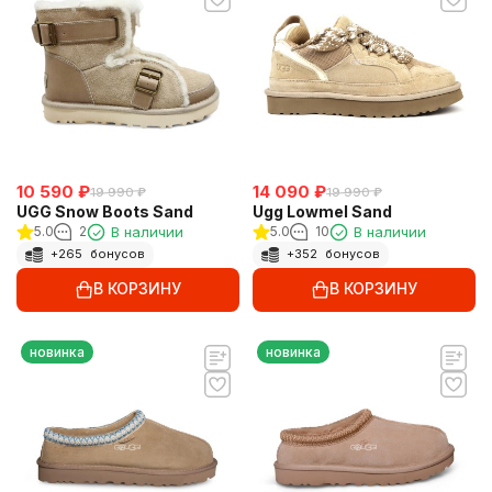
10 590
₽
14 090
₽
19 990
₽
19 990
₽
UGG Snow Boots Sand
Ugg Lowmel Sand
5.0
2
В наличии
5.0
10
В наличии
+
265
бонусов
+
352
бонусов
В КОРЗИНУ
В КОРЗИНУ
новинка
новинка