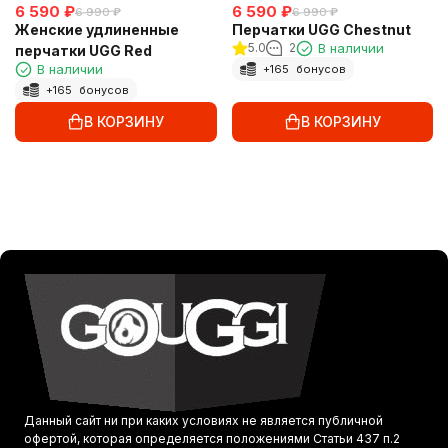
6 590
₽
6 590
₽
6 990
₽
6 990
₽
Женские удлиненные
Перчатки UGG Chestnut
5.0
2
В наличии
перчатки UGG Red
В наличии
+
165
бонусов
+
165
бонусов
В КОРЗИНУ
В КОРЗИНУ
Данный сайт ни при каких условиях не является публичной
офертой, которая определяется положениями Статьи 437 п.2