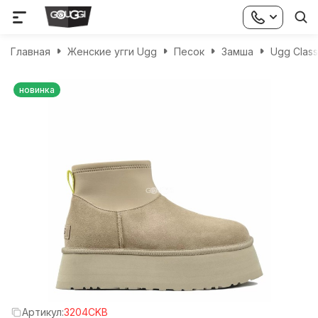
Главная
Женские угги Ugg
Песок
Замша
Ugg Class
новинка
Артикул:
3204CKB