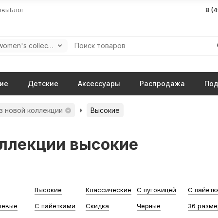
ывы
Блог
8 (
New women's collection 2025-2026
ие
Детские
Аксессуары
Распродажа
Под
з новой коллекции
Высокие
оллекции высокие
Высокие
Классические
С пуговицей
С пайетк
шевые
С пайетками
Скидка
Черные
36 разме