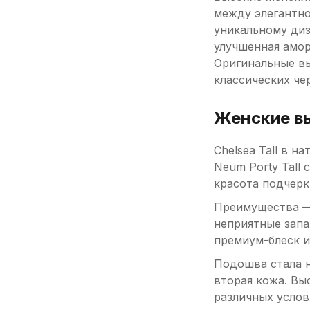
между элегантно
уникальному диз
улучшенная амор
Оригинальные вы
классических че
Женские вы
Chelsea Tall в 
Neum Porty Tall 
красота подчер
Преимущества — 
неприятные запа
премиум-блеск и
Подошва стала н
вторая кожа. Вы
различных услов