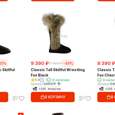
9 390
₽
9 390
45%
-48%
17 890
₽
 Skillful
Classic Tall Skillful Wrestling
Classic Ta
Fox Black
Fox Ches
5.0
1
В наличии
В нали
Артикул:
049101F
Артикул:
04
+
235
бонусов
+
235
В КОРЗИНУ
В