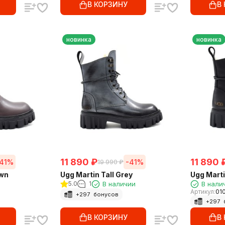
В КОРЗИНУ
В
новинка
новинка
11 890
₽
11 890
41%
-41%
19 990
₽
own
Ugg Martin Tall Grey
Ugg Marti
5.0
1
В наличии
В нали
Артикул:
01
+
297
бонусов
+
297
В КОРЗИНУ
В