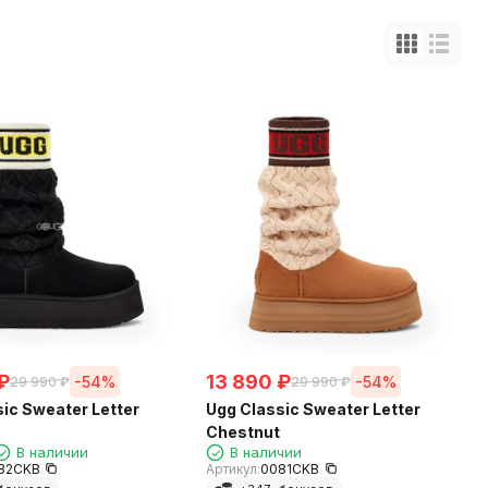
₽
13 890
₽
-54%
-54%
29 990
₽
29 990
₽
ic Sweater Letter
Ugg Classic Sweater Letter
Chestnut
В наличии
В наличии
82CKB
Артикул:
0081CKB