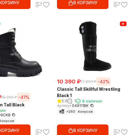
 КОРЗИНУ
В КОРЗИНУ
10 390
₽
-42%
17 890
₽
Classic Tall Skillful Wrestling
Black 1
₽
-41%
19 990
₽
5.0
1
В наличии
n Tall Black
Артикул:
049111BK
чии
+
260
бонусов
09CKB
бонусов
 КОРЗИНУ
В КОРЗИНУ