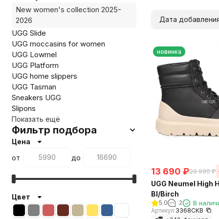
New women's collection 2025-
Дата добавлени
2026
UGG Slide
UGG moccasins for women
новинка
UGG Lowmel
UGG Platform
UGG home slippers
UGG Tasman
Sneakers UGG
Slipons
Показать ещё
Фильтр подбора
Цена
от
до
13 690
₽
29 990
₽
UGG Neumel High H
Bl/Birch
Цвет
5.0
2
В налич
Артикул:
3368CKB