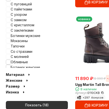
В КОРЗИНУ
С пуговицей
С пайетками
С узором
новинка
С замком
С кристаллом
С заклепками
Ботинки мужские
Мокасины
Тапочки
Со стразами
С молнией
Обливные
Ботинки женские
На шнурках
Материал
Вязаные
11 890
₽
-
19 990
₽
Женские
На резике
Ugg Martin Tall Br
Размер
Прозрачные
В наличии
Иконка
Артикул:
0110CKB
Ультракороткие
+
297
бонусов
Кроссовки
Калоши
Показать
В КОРЗИНУ