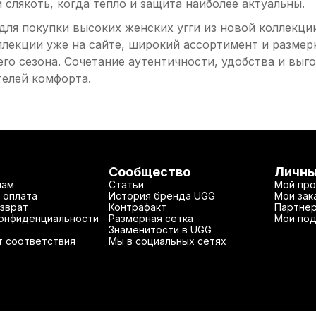
 слякоть, когда тепло и защита наиболее актуальны.
для покупки высоких женских угги из новой коллекци
лекции уже на сайте, широкий ассортимент и размер
его сезона. Сочетание аутентичности, удобства и в
елей комфорта.
Сообщество
Личны
нам
Статьи
Мой про
 оплата
История бренда UGG
Мои зак
зврат
Контрафакт
Партнер
конфиденциальности
Размерная сетка
Мои под
Знаменитости в UGG
т соответствия
Мы в социальных сетях