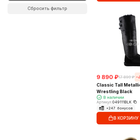
Сандалии
На платформе
Сбросить фильтр
Дутики
Слипоны
Мини
Сапожки
Шлепанцы
Босоножки
Сабо
Галоши
Балетки
Мюли
9 890
₽
-
17 890
₽
Classic Tall Metallic
Wrestling Black
В наличии
Артикул:
049111BLK
+
247
бонусов
В КОРЗИНУ