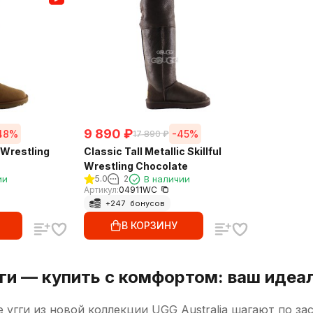
9 890
₽
48%
-45%
17 890
₽
l Wrestling
Classic Tall Metallic Skillful
Wrestling Chocolate
ии
5.0
2
В наличии
Артикул:
04911WC
+
247
бонусов
В КОРЗИНУ
ги — купить с комфортом: ваш идеа
 угги из новой коллекции UGG Australia шагают по з