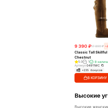
9 390
₽
-
17 890
₽
Classic Tall Skillfu
Chestnut
5.0
1
В налич
Артикул:
04911WС
+
235
бонусов
В КОРЗИНУ
Высокие уг
Высокие женские