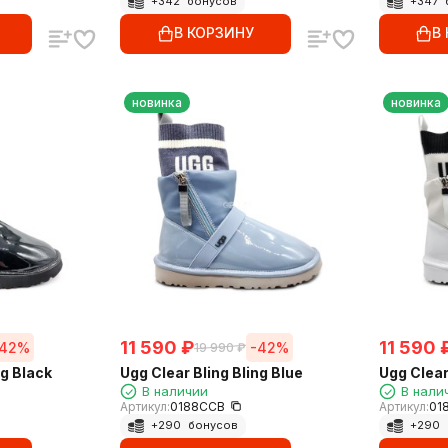
+
342
бонусов
+
347
В КОРЗИНУ
В
новинка
новинка
11 590
₽
11 590
-42%
-42%
19 990
₽
ng Black
Ugg Clear Bling Bling Blue
Ugg Clear
В наличии
В нали
Артикул:
0188CCB
Артикул:
01
+
290
бонусов
+
290