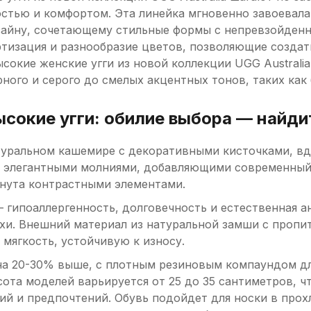
стью и комфортом. Эта линейка мгновенно завоевала
айну, сочетающему стильные формы с непревзойденн
тизация и разнообразие цветов, позволяющие создать
сокие женские угги из новой коллекции UGG Austral
рного и серого до смелых акцентных тонов, таких как
сокие угги: обилие выбора — найди
натуральном кашемире с декоративными кисточками, 
с элегантными молниями, добавляющими современный ши
кнута контрастными элементами.
гипоаллергенность, долговечность и естественная 
хи. Внешний материал из натуральной замши с пропи
 мягкость, устойчивую к износу.
а 20-30% выше, с плотным резиновым компаундом для
сота моделей варьируется от 25 до 35 сантиметров, 
ий и предпочтений. Обувь подойдет для носки в прохл