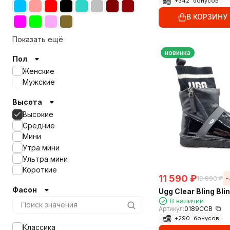
+
342
бонусов
В КОРЗИНУ
Показать ещё
новинка
Пол
Женские
Мужские
Высота
Высокие
Средние
Мини
Утра мини
Ультра мини
Короткие
11 590
₽
19 990
₽
Фасон
Ugg Clear Bling Bli
В наличии
Артикул:
0189CCB
+
290
бонусов
Классика