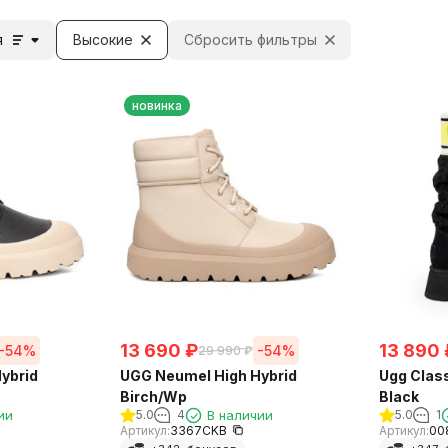
я
Высокие
Сбросить фильтры
новинка
13 690
₽
13 890
-54%
-54%
29 990
₽
ybrid
UGG Neumel High Hybrid
Ugg Class
Birch/Wp
Black
ии
5.0
4
В наличии
5.0
1
Артикул:
3367CKB
Артикул:
00