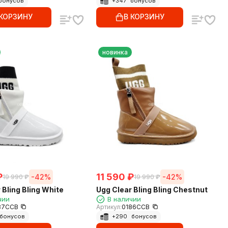
бонусов
+
347
бонусов
 КОРЗИНУ
В КОРЗИНУ
новинка
₽
11 590
₽
-42%
-42%
19 990
₽
19 990
₽
 Bling Bling White
Ugg Clear Bling Bling Chestnut
чии
В наличии
87CCB
Артикул:
0186CCB
бонусов
+
290
бонусов