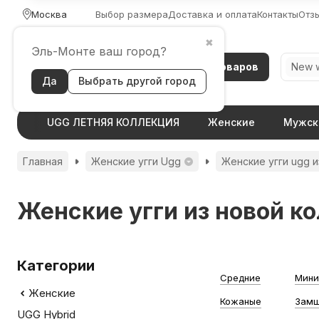
Москва
Выбор размера
Доставка и оплата
Контакты
Отз
✖
Эль-Монте ваш город?
Каталог товаров
Да
Выбрать другой город
UGG ЛЕТНЯЯ КОЛЛЕКЦИЯ
Женские
Мужск
Главная
Женские угги Ugg
Женские угги ugg и
Женские угги из новой к
Категории
Средние
Мини
Женские
Кожаные
Зам
UGG Hybrid