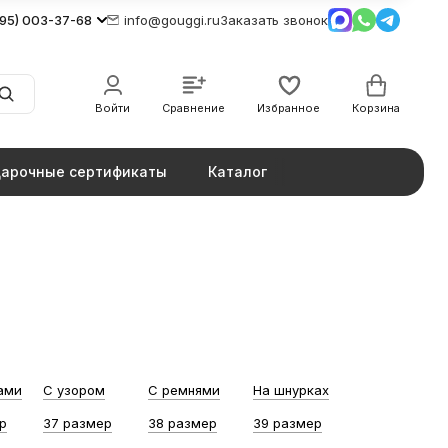
495) 003-37-68
info@gouggi.ru
Заказать звонок
Войти
Сравнение
Избранное
Корзина
арочные сертификаты
Каталог
ами
С узором
С ремнями
На шнурках
р
37 размер
38 размер
39 размер