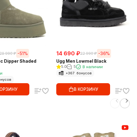
14 690
₽
-51%
-36%
29 990
₽
22 990
₽
c Dipper Shaded
Ugg Men Lowmel Black
5.0
5
В наличии
ии
+
367
бонусов
нусов
КОРЗИНУ
В КОРЗИНУ