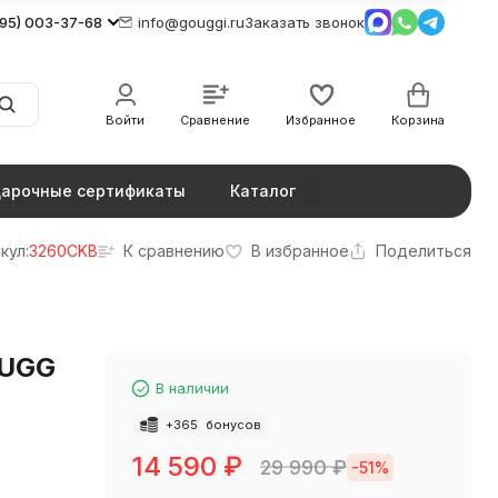
495) 003-37-68
info@gouggi.ru
Заказать звонок
Войти
Сравнение
Избранное
Корзина
арочные сертификаты
Каталог
кул:
3260CKB
К сравнению
В избранное
Поделиться
 UGG
В наличии
+
365
бонусов
14 590
₽
29 990
₽
-51%