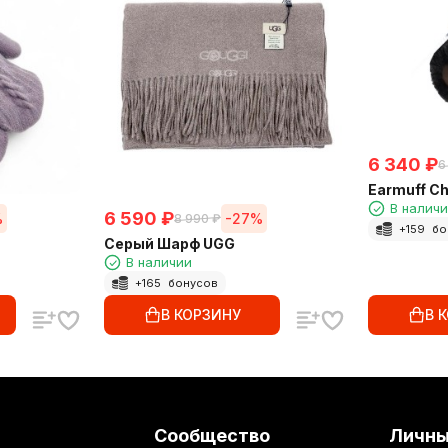
6 340
₽
6
Earmuff Ch
В налич
6 590
₽
%
-27%
8 990
₽
+
159
бо
Серый Шарф UGG
В наличии
+
165
бонусов
В КОРЗИНУ
В 
Сообщество
Личны