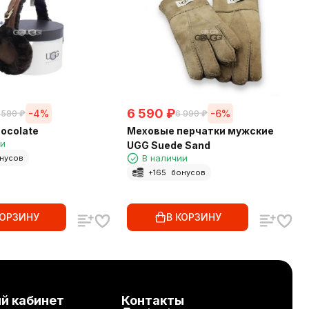
6 590
₽
-4%
-6%
 580
₽
6 990
₽
ocolate
Меховые перчатки мужские
ии
UGG Suede Sand
В наличии
нусов
+
165
бонусов
КОРЗИНУ
В КОРЗИНУ
й кабинет
Контакты