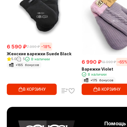
6 590
₽
-18%
7 990
₽
Женские варежки Suede Black
5.0
5
В наличии
6 990
₽
-65
19 990
₽
+
165
бонусов
Варежки Violet
В наличии
+
175
бонусов
В КОРЗИНУ
В КОРЗИНУ
Помощь