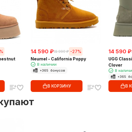
14 590
₽
14 590
₽
1%
-27%
19 990
₽
hestnut
Neumel - California Poppy
UGG Classi
В наличии
Clover
В налич
+
365
бонусов
+
365
бо
В КОРЗИНУ
В 
окупают