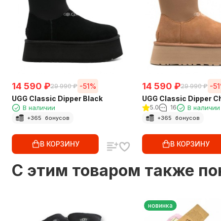
14 590
₽
14 590
₽
-51%
-5
29 990
₽
29 990
₽
UGG Classic Dipper Black
UGG Classic Dipper C
В наличии
5.0
16
В наличии
+
365
бонусов
+
365
бонусов
В КОРЗИНУ
В КОРЗИНУ
C этим товаром также п
новинка