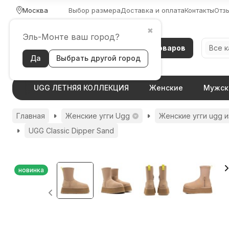
Москва
Выбор размера
Доставка и оплата
Контакты
Отз
✖
Эль-Монте ваш город?
Каталог товаров
Все 
Да
Выбрать другой город
UGG ЛЕТНЯЯ КОЛЛЕКЦИЯ
Женские
Мужск
Главная
Женские угги Ugg
Женские угги ugg и
UGG Classic Dipper Sand
новинка