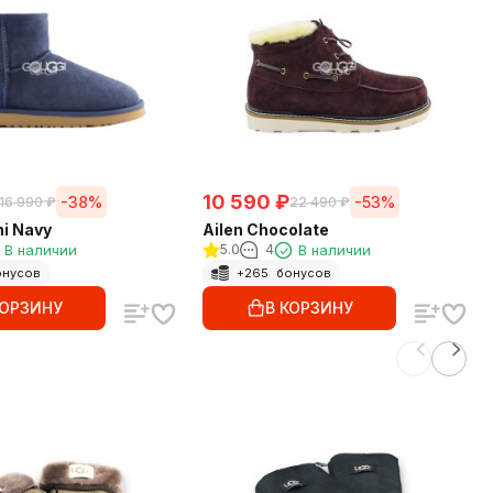
10 590
₽
-38%
-53%
16 990
₽
22 490
₽
ni Navy
Ailen Chocolate
В наличии
5.0
4
В наличии
нусов
+
265
бонусов
КОРЗИНУ
В КОРЗИНУ