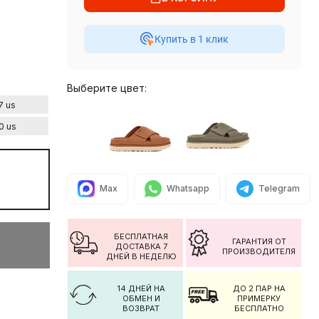
Купить в 1 клик
Выберите цвет:
7 us
0 us
Max
Whatsapp
Telegram
БЕСПЛАТНАЯ
ГАРАНТИЯ ОТ
ДОСТАВКА 7
ПРОИЗВОДИТЕЛЯ
ДНЕЙ В НЕДЕЛЮ
14 ДНЕЙ НА
ДО 2 ПАР НА
ОБМЕН И
ПРИМЕРКУ
ВОЗВРАТ
БЕСПЛАТНО