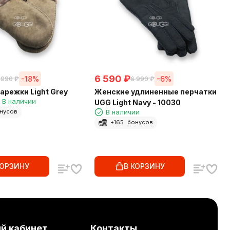
6 590
₽
-18%
-6%
 990
₽
6 990
₽
арежки Light Grey
Женские удлиненные перчатки
В наличии
UGG Light Navy - 10030
В наличии
нусов
+
165
бонусов
КОРЗИНУ
В КОРЗИНУ
й кабинет
Контакты