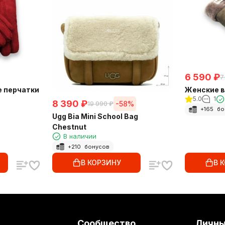
6 590
₽
7
 перчатки
Женские в
5.0
1
8 390
₽
-58%
19 990
₽
+
165
бо
Ugg Bia Mini School Bag
Chestnut
В наличии
+
210
бонусов
В КОРЗИНУ
В 
Сообщество
Личны