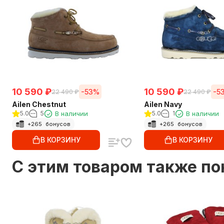
10 590
₽
10 590
₽
-53%
-5
22 490
₽
22 490
₽
Ailen Chestnut
Ailen Navy
5.0
5
В наличии
5.0
1
В наличии
+
265
бонусов
+
265
бонусов
В КОРЗИНУ
В КОРЗИНУ
C этим товаром также п