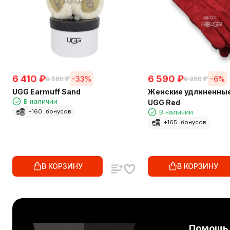
6 410
₽
6 590
₽
-33%
-6%
9 580
₽
6 990
₽
UGG Earmuff Sand
Женские удлиненные
В наличии
UGG Red
В наличии
+
160
бонусов
+
165
бонусов
В КОРЗИНУ
В КОРЗИНУ
Помощь