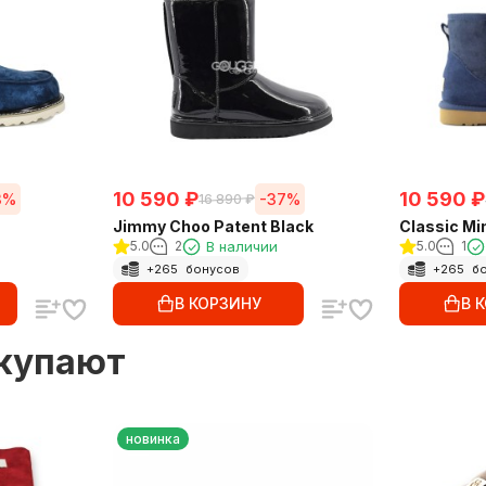
10 590
₽
10 590
₽
3%
-37%
16 890
₽
Jimmy Choo Patent Black
Classic Mi
5.0
2
В наличии
5.0
1
+
265
бонусов
+
265
бо
В КОРЗИНУ
В 
окупают
новинка