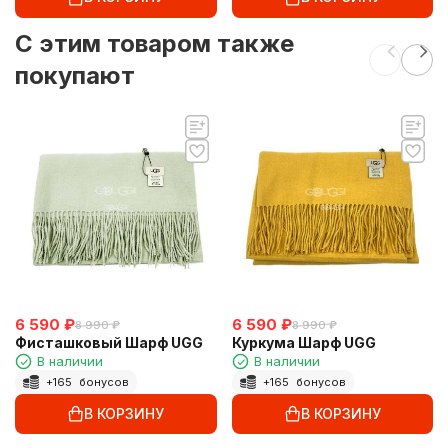
C этим товаром также
покупают
6 590
₽
6 590
₽
8 990
₽
8 990
₽
Фисташковый Шарф UGG
Куркума Шарф UGG
В наличии
В наличии
+
165
бонусов
+
165
бонусов
В КОРЗИНУ
В КОРЗИНУ