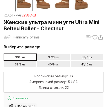
Артикул:
3258CKB
Женские ультра мини угги Ultra Mini
Belted Roller - Chestnut
Написать отзыв
Выберите размер:
36/5 us
37/6 us
38/7 us
39/8 us
40/9 us
41/10 us
Российский размер:
36
Американский размер:
5 USA
Длина стельки:
22
В наличии
+
287
бонусов