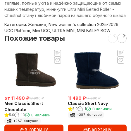
теплые, полные уюта и надёжно защищающие от самых
низких температур, мини-угги Ultra Mini Belted Roller -
Chestnut станут любимой парой из вашего обувного шкафа.
Категории:
Женские
,
New women's collection 2025-2026
,
UGG Platform
,
Mini UGG
,
ULTRA MINI
,
MINI BAILEY BOW
Похожие товары
от
11 490
₽
11 490
₽
17 990
₽
17 990
₽
Men Classic Short
Classic Short Navy
5.0
1
В наличии
Chocolate
5.0
13
В наличии
+
287
бонусов
+
287
бонусов
В КОРЗИНУ
В КОРЗИНУ