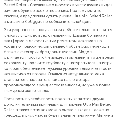
Belted Roller - Chestnut не относится к числу лучших видов
зимней обуви во всех отношениях. Поэтому мы и не
скажем, а предложим купить рыжие Ultra Mini Belted Roller
в магазине GoUggi.ru по соблазнительной цене.
Эти укороченные полусапожки действительно относятся
к числу лучших во всех отношениях. Дизайн ботинка на
платформе с декоративным ремешком максимально
уходит от классической овчинной обуви Ugg, переходя
ближе к категории брендовых «челси». Модель
отличается простотой и изяществом линии, в то же время
сохраняя ту нарочито грубоватую натуральность внутри,
которая обеспечивает нужный уровень тепла и мягкости
независимо от погоды. Опушка из натурального меха
становится очаровательной деталью декора,
продолжающего тренд естественности, но уже в более
гламурном хюгге-стиле.
Прочность и устойчивость подошвы являются двумя
дополнительными причинами для покупки Ultra Mini Belted
Roller: в таких ботинках можно смело выходить даже на
голодед, и риск упасть будет значительно ниже. Мягкие и