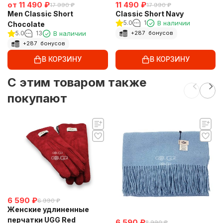
от
11 490
₽
11 490
₽
17 990
₽
17 990
₽
Men Classic Short
Classic Short Navy
5.0
1
В наличии
Chocolate
5.0
13
В наличии
+
287
бонусов
+
287
бонусов
В КОРЗИНУ
В КОРЗИНУ
C этим товаром также
покупают
6 590
₽
6 990
₽
Женские удлиненные
перчатки UGG Red
6 590
₽
8 990
₽