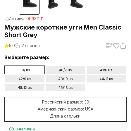
Артикул:
0093GR1
Мужские короткие угги Men Classic
Short Grey
5.0
2 отзыва
Выберите размер:
39/ us
40/7 us
41/8 us
42/9 us
43/10 us
44/11 us
45/12 us
46/13 us
Российский размер:
39
Американский размер:
USA
Длина стельки:
В наличии