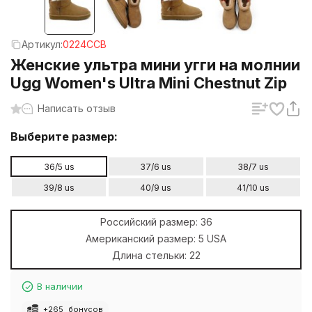
Артикул:
0224CCB
Женские ультра мини угги на молнии
Ugg Women's Ultra Mini Chestnut Zip
Написать отзыв
Выберите размер:
36/5 us
37/6 us
38/7 us
39/8 us
40/9 us
41/10 us
Российский размер:
36
Американский размер:
5 USA
Длина стельки:
22
В наличии
+
265
бонусов