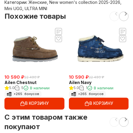
Категории:
Женские
,
New women's collection 2025-2026
,
Mini UGG
,
ULTRA MINI
Похожие товары
10 590
₽
10 590
₽
22 490
₽
22 490
₽
Ailen Chestnut
Ailen Navy
5.0
5
В наличии
5.0
1
В наличии
+
265
бонусов
+
265
бонусов
В КОРЗИНУ
В КОРЗИНУ
C этим товаром также
покупают