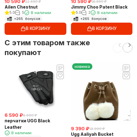
10 590
₽
10 590
₽
22 490
₽
16 890
₽
Ailen Chestnut
Jimmy Choo Patent Black
5.0
5
В наличии
5.0
2
В наличии
+
265
бонусов
+
265
бонусов
В КОРЗИНУ
В КОРЗИНУ
C этим товаром также
покупают
новинка
6 590
₽
6 990
₽
перчатки UGG Black
Leather
9 390
₽
19 990
₽
В наличии
Ugg Aaliyah Bucket