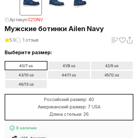
Артикул:
0213NV
Мужские ботинки Ailen Navy
5.0
1 отзыв
Выберите размер:
40/7 us
41/8 us
42/9 us
43/10 us
44/11 us
45/12 us
46/13 us
Российский размер:
40
Американский размер:
7 USA
Длина стельки:
26
В наличии
+
265
бонусов