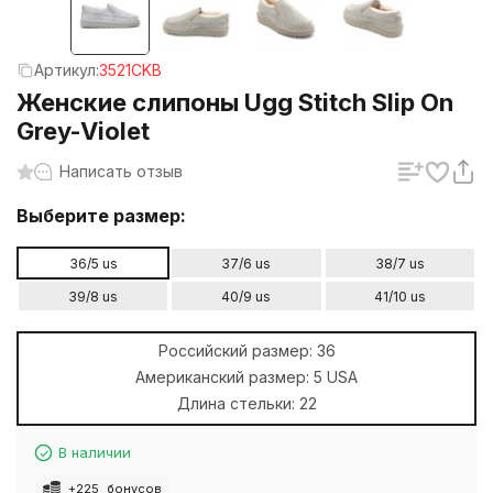
Артикул:
3521CKB
Женские слипоны Ugg Stitch Slip On
Grey-Violet
Написать отзыв
Выберите размер:
36/5 us
37/6 us
38/7 us
39/8 us
40/9 us
41/10 us
Российский размер:
36
Американский размер:
5 USA
Длина стельки:
22
В наличии
+
225
бонусов