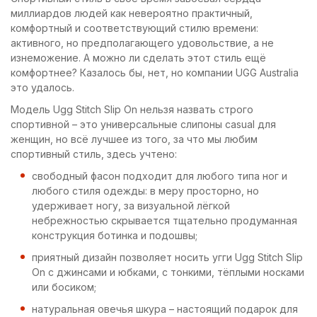
миллиардов людей как невероятно практичный,
комфортный и соответствующий стилю времени:
активного, но предполагающего удовольствие, а не
изнеможение. А можно ли сделать этот стиль ещё
комфортнее? Казалось бы, нет, но компании UGG Australia
это удалось.
Модель Ugg Stitch Slip On нельзя назвать строго
спортивной – это универсальные слипоны casual для
женщин, но всё лучшее из того, за что мы любим
спортивный стиль, здесь учтено:
свободный фасон подходит для любого типа ног и
любого стиля одежды: в меру просторно, но
удерживает ногу, за визуальной лёгкой
небрежностью скрывается тщательно продуманная
конструкция ботинка и подошвы;
приятный дизайн позволяет носить угги Ugg Stitch Slip
On с джинсами и юбками, с тонкими, тёплыми носками
или босиком;
натуральная овечья шкура – настоящий подарок для