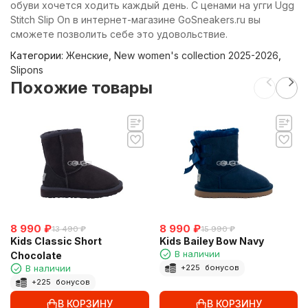
обуви хочется ходить каждый день. С ценами на угги Ugg
Stitch Slip On в интернет-магазине GoSneakers.ru вы
сможете позволить себе это удовольствие.
Категории:
Женские
,
New women's collection 2025-2026
,
Slipons
Похожие товары
8 990
₽
8 990
₽
13 490
₽
15 990
₽
Kids Classic Short
Kids Bailey Bow Navy
В наличии
Chocolate
В наличии
+
225
бонусов
+
225
бонусов
В КОРЗИНУ
В КОРЗИНУ