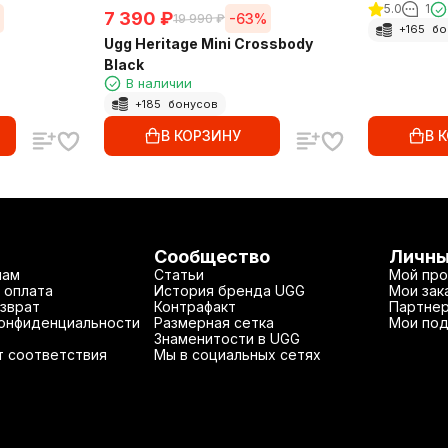
5.0
1
7 390
₽
-63%
19 990
₽
+
165
бо
Ugg Heritage Mini Crossbody
Black
В наличии
+
185
бонусов
В КОРЗИНУ
В 
Сообщество
Личны
нам
Статьи
Мой про
 оплата
История бренда UGG
Мои зак
зврат
Контрафакт
Партнер
конфиденциальности
Размерная сетка
Мои под
Знаменитости в UGG
т соответствия
Мы в социальных сетях