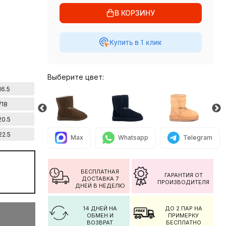
В КОРЗИНУ
Купить в 1 клик
Выберите цвет:
16.5
/18
20.5
22.5
Max
Whatsapp
Telegram
БЕСПЛАТНАЯ
ГАРАНТИЯ ОТ
ДОСТАВКА 7
ПРОИЗВОДИТЕЛЯ
ДНЕЙ В НЕДЕЛЮ
14 ДНЕЙ НА
ДО 2 ПАР НА
ОБМЕН И
ПРИМЕРКУ
ВОЗВРАТ
БЕСПЛАТНО