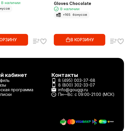
В наличии
Gloves Chocolate
В наличии
нусов
+
165
бонусов
КОРЗИНУ
В КОРЗИНУ
й кабинет
Контакты
филь
8 (495) 003-37-68
азы
8 (800) 302-33-07
ская программа
info@gouggi.ru
писки
Пн—Вс: с 09:00-21:00 (МСК)