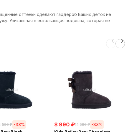
асыщенные оттенки сделают гардероб Ваших деток не
ужу. Уникальная н ескользящая подошва, которая не
8 990
₽
-38%
-38%
4 590
₽
14 590
₽
y Bow Black
Kids Bailey Bow Chocolate