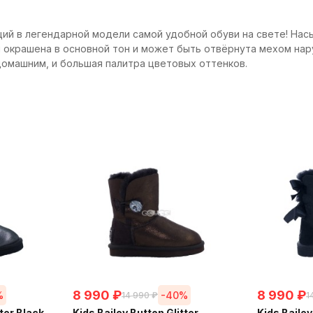
енций в легендарной модели самой удобной обуви на свете! Н
и окрашена в основной тон и может быть отвёрнута мехом нар
домашним, и большая палитра цветовых оттенков.
8 990
₽
8 990
₽
%
-40%
14 990
₽
1
tter Black
Kids Bailey Button Glitter
Kids Baile