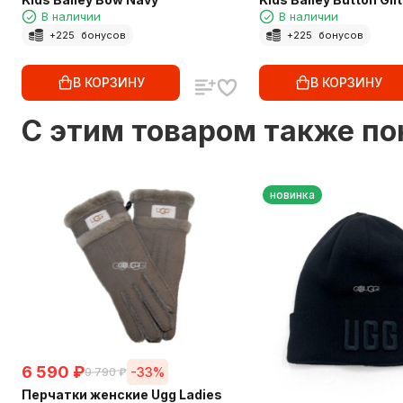
В наличии
В наличии
+
225
бонусов
+
225
бонусов
В КОРЗИНУ
В КОРЗИНУ
C этим товаром также п
новинка
6 590
₽
-33%
9 790
₽
Перчатки женские Ugg Ladies