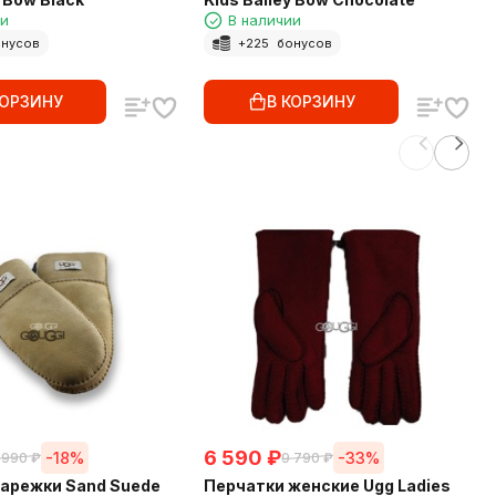
ии
В наличии
нусов
+
225
бонусов
КОРЗИНУ
В КОРЗИНУ
6 590
₽
-18%
-33%
 990
₽
9 790
₽
арежки Sand Suede
Перчатки женские Ugg Ladies