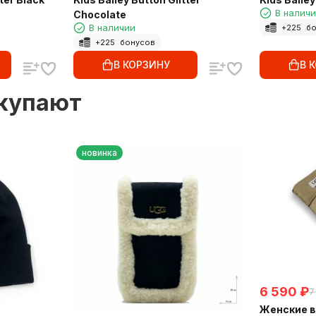
В налич
Chocolate
В наличии
+
225
бо
+
225
бонусов
В КОРЗИНУ
В 
окупают
новинка
6 590
₽
7
Женские в