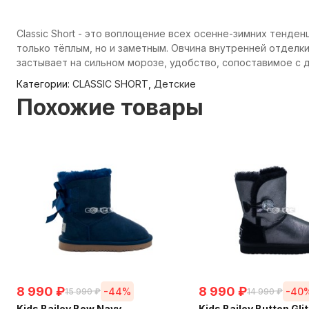
Classic Short - это воплощение всех осенне-зимних тенд
только тёплым, но и заметным. Овчина внутренней отделк
застывает на сильном морозе, удобство, сопоставимое с 
Категории:
CLASSIC SHORT
,
Детские
Похожие товары
8 990
₽
8 990
₽
-44%
-40
15 990
₽
14 990
₽
Kids Bailey Bow Navy
Kids Bailey Button Gli