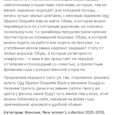
симпатичными и пушистыми тапочками, которые, тем не
менее, идеально подходят для холодной погоды, -
ничего лучше чёрных шлёпанец с меховым задником Ugg
Slippers Disquette вам не найти. Обувь, в которой можно
перемещаться по утоптанным дорожкам, не опасаясь
поскользнуться, т.к. дизайнеры предусмотрели наличие
протекторов на полимерной подошве. Обувь, в которой
можно ездить на работу или ходить на прогулки, т.к.
утеплённая мехом замша надёжно защищает стопу от
любых морозов. Обувь, в которой ногам просто
комфортно, - и зима в них предстаёт не чередой
оттепелей и похолоданий со слякотью, а прелестным
временем года с рождественской открытки.
Предлагаем недорого (чего уж там, откровенно дёшево)
купить Ugg Slippers Disquette Black в магазине Gouggi.ru.
Незачем тратить деньги на зимние сапоги такого же
цвета у фасона, какие будут чуть менее чем у всех, если
можно побаловать себя, невзирая на время года,
оригинальной, красивой и удобной обувью.
Категории:
Женские
,
New women's collection 2025-2026
,