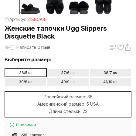
Артикул:
3188CKB
Женские тапочки Ugg Slippers
Disquette Black
Написать отзыв
Выберите размер:
36/5 us
37/6 us
38/7 us
39/8 us
40/9 us
41/10 us
Российский размер:
36
Американский размер:
5 USA
Длина стельки:
22
В наличии
+
235
бонусов