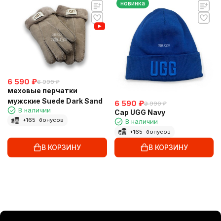
новинка
6 590
₽
6 990
₽
меховые перчатки
мужские Suede Dark Sand
6 590
₽
9 990
₽
В наличии
Cap UGG Navy
+
165
бонусов
В наличии
+
165
бонусов
В КОРЗИНУ
В КОРЗИНУ