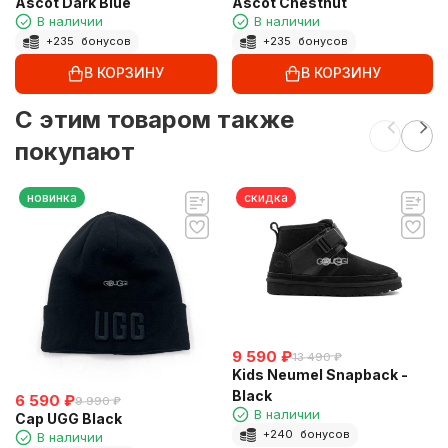
Ascot Dark Blue
Ascot Chestnut
В наличии
В наличии
+
235
бонусов
+
235
бонусов
В КОРЗИНУ
В КОРЗИНУ
C этим товаром также
покупают
новинка
скидка
9 590
₽
13 490
₽
Kids Neumel Snapback -
Black
6 590
₽
9 990
₽
В наличии
Cap UGG Black
+
240
бонусов
В наличии