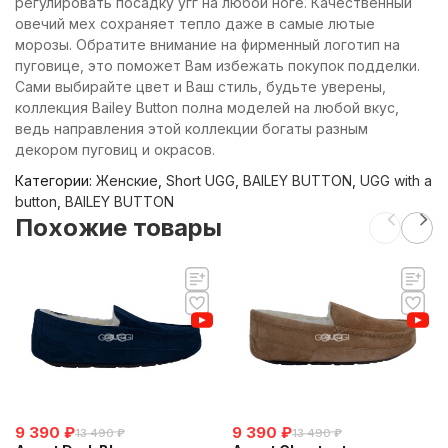
регулировать посадку угг на любой ноге. Качественный
овечий мех сохраняет тепло даже в самые лютые
морозы. Обратите внимание на фирменный логотип на
пуговице, это поможет Вам избежать покупок подделки.
Сами выбирайте цвет и Ваш стиль, будьте уверены,
коллекция Bailey Button полна моделей на любой вкус,
ведь направления этой коллекции богаты разным
декором пуговиц и окрасов.
Категории:
Женские
,
Short UGG
,
BAILEY BUTTON
,
UGG with a
button
,
BAILEY BUTTON
Похожие товары
9 390
₽
9 390
₽
13 490
₽
13 490
₽