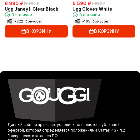
8 890
₽
6 590
₽
19 990
₽
9 990
₽
Ugg Janey II Clear Black
Ugg Gloves White
В наличии
В наличии
+
222
бонусов
+
165
бонусов
В КОРЗИНУ
В КОРЗИНУ
Данный сайт ни при каких условиях не является публичной
офертой, которая определяется положениями Статьи 437 п.2
Гражданского кодекса РФ.