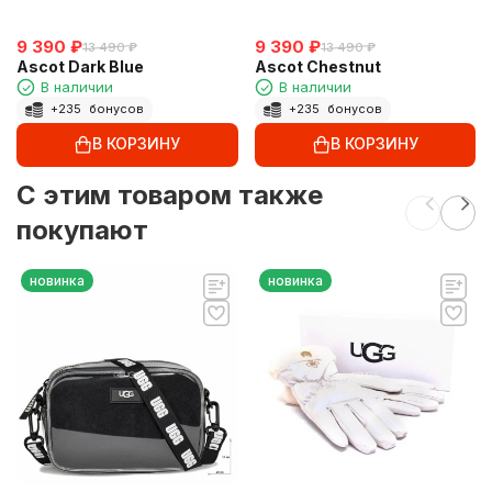
9 390
₽
9 390
₽
13 490
₽
13 490
₽
Ascot Dark Blue
Ascot Chestnut
В наличии
В наличии
+
235
бонусов
+
235
бонусов
В КОРЗИНУ
В КОРЗИНУ
C этим товаром также
покупают
новинка
новинка