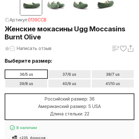
Артикул:
0139CCB
Женские мокасины Ugg Moccasins
Burnt Olive
Написать отзыв
Выберите размер:
36/5 us
37/6 us
38/7 us
39/8 us
40/9 us
41/10 us
Российский размер:
36
Американский размер:
5 USA
Длина стельки:
22
В наличии
+
235
бонусов