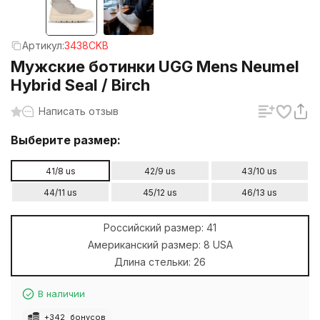
Артикул:
3438CKB
Мужские ботинки UGG Mens Neumel
Hybrid Seal / Birch
Написать отзыв
Выберите размер:
41/8 us
42/9 us
43/10 us
44/11 us
45/12 us
46/13 us
Российский размер:
41
Американский размер:
8 USA
Длина стельки:
26
В наличии
+
342
бонусов