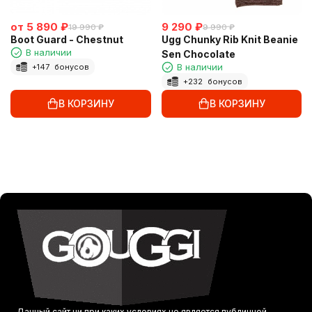
от
5 890
₽
9 290
₽
19 990
₽
9 990
₽
Boot Guard - Chestnut
Ugg Chunky Rib Knit Beanie
В наличии
Sen Chocolate
В наличии
+
147
бонусов
+
232
бонусов
В КОРЗИНУ
В КОРЗИНУ
Данный сайт ни при каких условиях не является публичной