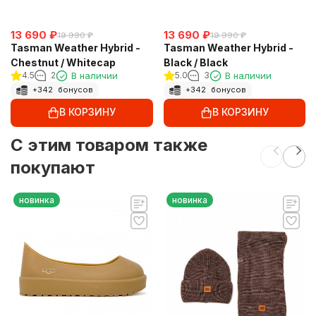
13 690
₽
13 690
₽
19 990
₽
19 990
₽
Tasman Weather Hybrid -
Tasman Weather Hybrid -
Chestnut / Whitecap
Black / Black
4.5
2
В наличии
5.0
3
В наличии
+
342
бонусов
+
342
бонусов
В КОРЗИНУ
В КОРЗИНУ
C этим товаром также
покупают
новинка
новинка