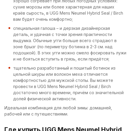
хорошо согревает при любых погодных условиях:
сухие морозы или более характерная для наших
краёв сырость, в UGG Mens Neumel Hybrid Seal / Birch
вам будет очень комфортно;
специальная галоша – и дерзкая дизайнерская
деталь, и удачная с точки зрения практичности
выдумка. Обычные угги больше всего страдают в
зоне брызг (по периметру ботинка в 2-3 см. над
подошкой). В этих угги можно смело фосировать лужи
и не бояться вступить в грязь, если придётся;
тщательно разработанный и пошитый ботинок из
цельной шкуры или волокон меха отличается
комфортностью для мужской стопы. Вы можете
провести в UGG Mens Neumel Hybrid Seal / Birch
достаточно много времени, причём со значительной
долей физической активности.
Идеальная комбинация для любой зимы: домашней,
рабочей или с путешествиями.
Где купить UGG Mens Neumel Hybrid