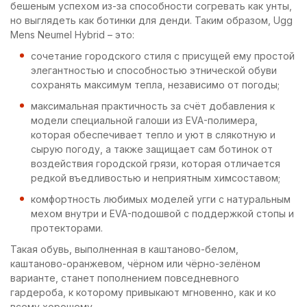
бешеным успехом из-за способности согревать как унты,
но выглядеть как ботинки для денди. Таким образом, Ugg
Mens Neumel Hybrid – это:
сочетание городского стиля с присущей ему простой
элегантностью и способностью этнической обуви
сохранять максимум тепла, независимо от погоды;
максимальная практичность за счёт добавления к
модели специальной галоши из EVA-полимера,
которая обеспечивает тепло и уют в слякотную и
сырую погоду, а также защищает сам ботинок от
воздействия городской грязи, которая отличается
редкой въедливостью и неприятным химсоставом;
комфортность любимых моделей угги с натуральным
мехом внутри и EVA-подошвой с поддержкой стопы и
протекторами.
Такая обувь, выполненная в каштаново-белом,
каштаново-оранжевом, чёрном или чёрно-зелёном
варианте, станет пополнением повседневного
гардероба, к которому привыкают мгновенно, как и ко
всему хорошему.