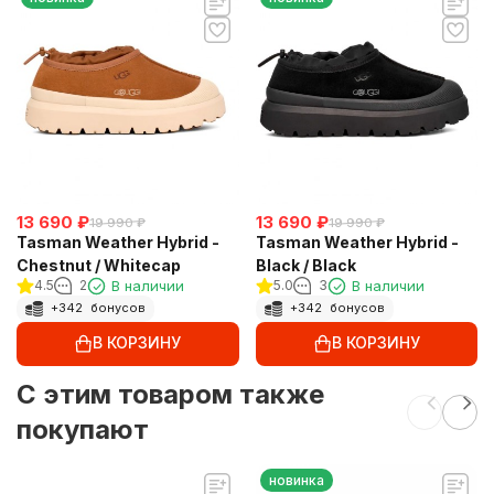
13 690
₽
13 690
₽
19 990
₽
19 990
₽
Tasman Weather Hybrid -
Tasman Weather Hybrid -
Chestnut / Whitecap
Black / Black
4.5
2
В наличии
5.0
3
В наличии
+
342
бонусов
+
342
бонусов
В КОРЗИНУ
В КОРЗИНУ
C этим товаром также
покупают
новинка