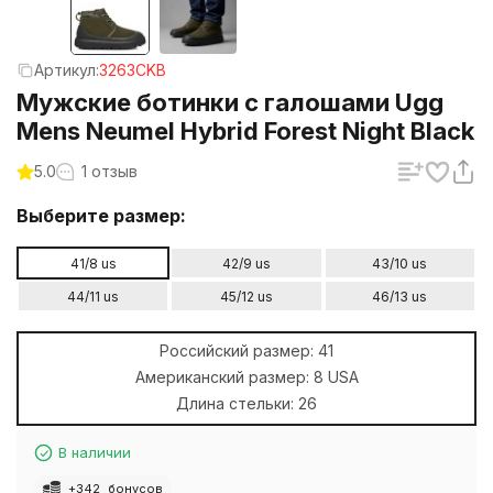
Артикул:
3263CKB
Мужские ботинки с галошами Ugg
Mens Neumel Hybrid Forest Night Black
5.0
1 отзыв
Выберите размер:
41/8 us
42/9 us
43/10 us
44/11 us
45/12 us
46/13 us
Российский размер:
41
Американский размер:
8 USA
Длина стельки:
26
В наличии
+
342
бонусов