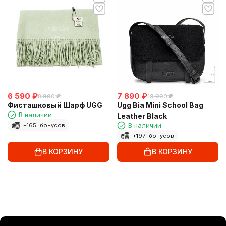
6 590
₽
7 890
₽
8 990
₽
19 990
₽
Фисташковый Шарф UGG
Ugg Bia Mini School Bag
В наличии
Leather Black
В наличии
+
165
бонусов
+
197
бонусов
В КОРЗИНУ
В КОРЗИНУ