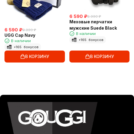
6 590
₽
6 990
₽
Меховые перчатки
мужские Suede Black
6 590
₽
9 990
₽
В наличии
UGG Cap Navy
+
165
бонусов
В наличии
+
165
бонусов
В КОРЗИНУ
В КОРЗИНУ