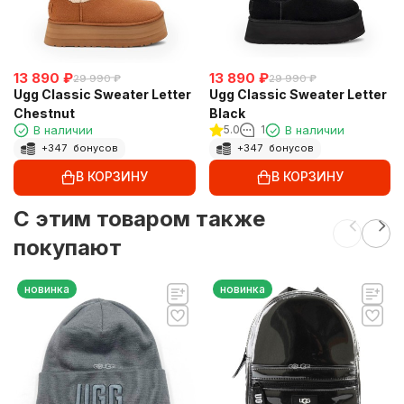
13 890
₽
13 890
₽
29 990
₽
29 990
₽
Ugg Classic Sweater Letter
Ugg Classic Sweater Letter
Chestnut
Black
В наличии
5.0
1
В наличии
+
347
бонусов
+
347
бонусов
В КОРЗИНУ
В КОРЗИНУ
C этим товаром также
покупают
новинка
новинка