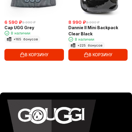
6 590
₽
8 990
₽
9 990
₽
9 990
₽
Cap UGG Grey
Dannie II Mini Backpack
В наличии
Clear Black
В наличии
+
165
бонусов
+
225
бонусов
В КОРЗИНУ
В КОРЗИНУ