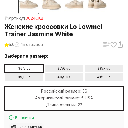
Артикул:
3624CKB
Женские кроссовки Lo Lowmel
Trainer Jasmine White
5.0
15 отзывов
Выберите размер:
36/5 us
37/6 us
38/7 us
39/8 us
40/9 us
41/10 us
Российский размер:
36
Американский размер:
5 USA
Длина стельки:
22
В наличии
+
347
бонусов