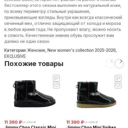
бестселлер этого сезона выполнен из натуральной кожи,
по всему периметру стильные украшения,
приковывающие взгляды. Внутри как всегда классический
овчинный мех, отлично защищающий от холода и мороза
в любое время года. Не пропускают влагу, можно носить
в слякоть. Качественная зимняя обувь прослужит вам
далеко не один сезон.
Категории:
Женские
,
New women's collection 2025-2026
,
EXCLUSIVE
Похожие товары
11 390
₽
11 390
₽
17 790
₽
17 790
₽
Jimmy Choo Classic Mini
Jimmy Choo Mini Spikes