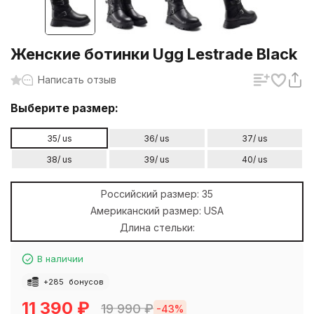
Женские ботинки Ugg Lestrade Black
Написать отзыв
Выберите размер:
35/ us
36/ us
37/ us
38/ us
39/ us
40/ us
Российский размер:
35
Американский размер:
USA
Длина стельки:
В наличии
+
285
бонусов
11 390
₽
19 990
₽
-43%