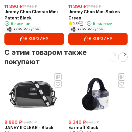
11 390
₽
11 390
₽
17 790
₽
17 790
₽
Jimmy Choo Classic Mini
Jimmy Choo Mini Spikes
Patent Black
Green
В наличии
5.0
1
В наличии
+
285
бонусов
+
285
бонусов
В КОРЗИНУ
В КОРЗИНУ
C этим товаром также
покупают
8 890
₽
6 340
₽
18 990
₽
6 580
₽
JANEY II CLEAR - Black
Earmuff Black