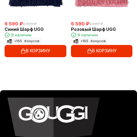
6 590
₽
6 590
₽
8 990
₽
8 990
₽
Синий Шарф UGG
Розовый Шарф UGG
В наличии
В наличии
+
165
бонусов
+
165
бонусов
В КОРЗИНУ
В КОРЗИНУ