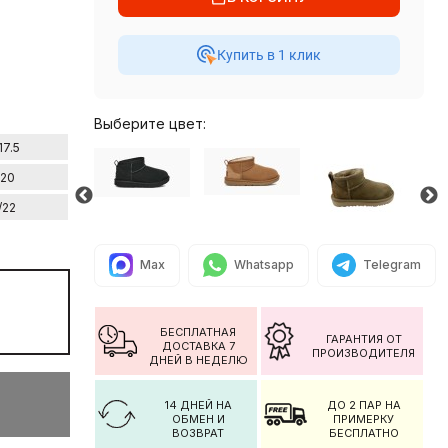
Купить в 1 клик
Выберите цвет:
17.5
/20
/22
Max
Whatsapp
Telegram
БЕСПЛАТНАЯ
ГАРАНТИЯ ОТ
ДОСТАВКА 7
ПРОИЗВОДИТЕЛЯ
ДНЕЙ В НЕДЕЛЮ
14 ДНЕЙ НА
ДО 2 ПАР НА
ОБМЕН И
ПРИМЕРКУ
ВОЗВРАТ
БЕСПЛАТНО