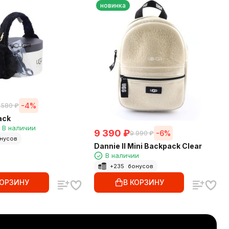
новинка
-4%
 580
₽
ack
В наличии
9 390
₽
-6%
9 990
₽
нусов
Dannie II Mini Backpack Clear
В наличии
+
235
бонусов
КОРЗИНУ
В КОРЗИНУ