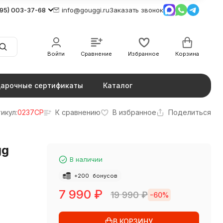
495) 003-37-68
info@gouggi.ru
Заказать звонок
Войти
Сравнение
Избранное
Корзина
арочные сертификаты
Каталог
икул:
0237CP
К сравнению
В избранное
Поделиться
gg
В наличии
+
200
бонусов
7 990
₽
19 990
₽
-60%
В КОРЗИНУ