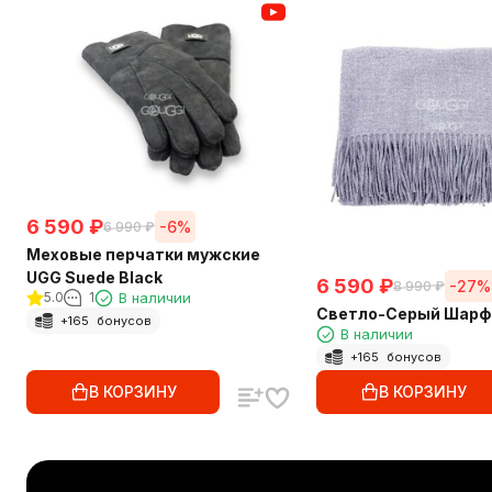
6 590
₽
-6%
6 990
₽
Меховые перчатки мужские
UGG Suede Black
6 590
₽
-27%
8 990
₽
5.0
1
В наличии
Светло-Cерый Шарф
+
165
бонусов
В наличии
+
165
бонусов
В КОРЗИНУ
В КОРЗИНУ