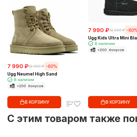
7 990
₽
-60
19 990
₽
Ugg Kids Ultra Mini Bl
В наличии
+
200
бонусов
7 990
₽
-60%
19 990
₽
Ugg Neumel High Sand
В наличии
+
200
бонусов
В КОРЗИНУ
В КОРЗИНУ
C этим товаром также п