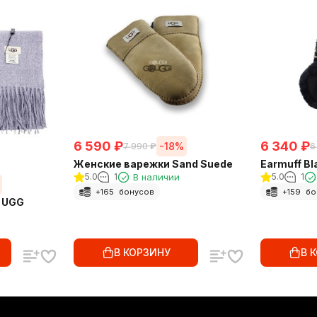
6 590
₽
6 340
₽
-18%
7 990
₽
6
Женские варежки Sand Suede
Earmuff Bl
5.0
1
В наличии
5.0
1
+
165
бонусов
+
159
бо
 UGG
В КОРЗИНУ
В 