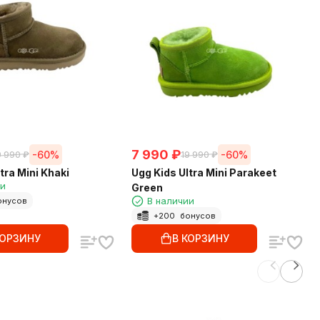
7 990
₽
-60%
-60%
9 990
₽
19 990
₽
tra Mini Khaki
Ugg Kids Ultra Mini Parakeet
ии
Green
В наличии
онусов
+
200
бонусов
КОРЗИНУ
В КОРЗИНУ