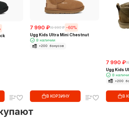
7 990
₽
-60%
19 990
₽
%
Ugg Kids Ultra Mini Chestnut
ack
В наличии
+
200
бонусов
7 990
₽
1
Ugg Kids Ul
В налич
+
200
б
В КОРЗИНУ
В 
окупают