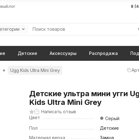
ывы
Блог
8 (
категории
ие
Детские
Аксессуары
Распродажа
Под
Арт
Ugg Kids Ultra Mini Grey
Детские ультра мини угги U
Kids Ultra Mini Grey
Написать отзыв
Цвет
Серый
Пол
Детские
Материал верха
Замша