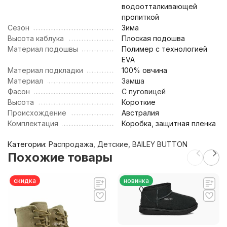
водоотталкивающей
пропиткой
Сезон
Зима
Высота каблука
Плоская подошва
Материал подошвы
Полимер с технологией
EVA
Материал подкладки
100% овчина
Материал
Замша
Фасон
С пуговицей
Высота
Короткие
Происхождение
Австралия
Комплектация
Коробка, защитная пленка
Категории:
Распродажа
,
Детские
,
BAILEY BUTTON
Похожие товары
скидка
новинка