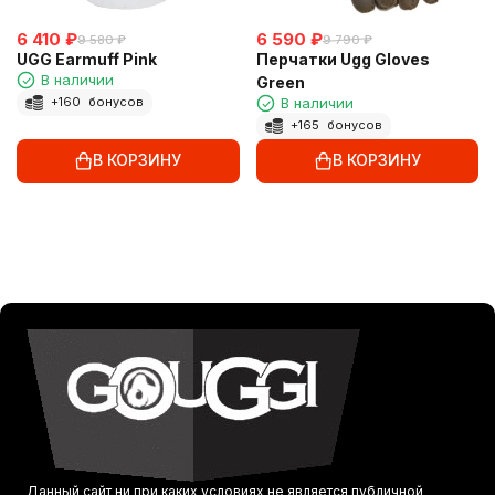
6 410
₽
6 590
₽
9 580
₽
9 790
₽
UGG Earmuff Pink
Перчатки Ugg Gloves
В наличии
Green
В наличии
+
160
бонусов
+
165
бонусов
В КОРЗИНУ
В КОРЗИНУ
Данный сайт ни при каких условиях не является публичной