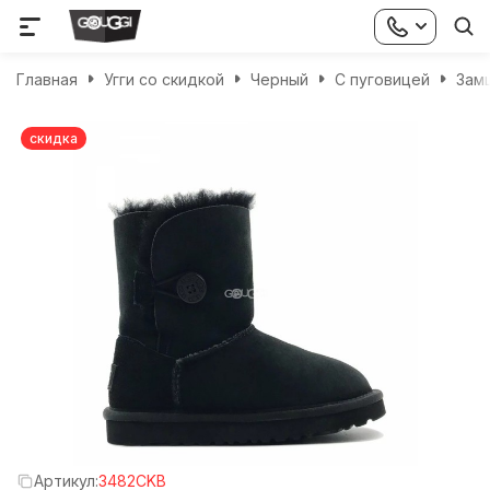
Главная
Угги со скидкой
Черный
С пуговицей
Зам
скидка
Артикул:
3482CKB