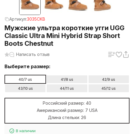
Артикул:
3035CKB
Мужские ультра короткие угги UGG
Classic Ultra Mini Hybrid Strap Short
Boots Chestnut
Написать отзыв
Выберите размер:
40/7 us
41/8 us
42/9 us
43/10 us
44/11 us
45/12 us
Российский размер:
40
Американский размер:
7 USA
Длина стельки:
26
В наличии