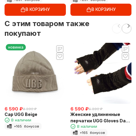
В КОРЗИНУ
В КОРЗИНУ
C этим товаром также
покупают
новинка
6 590
₽
6 590
₽
9 990
₽
6 990
₽
Cap UGG Beige
Женские удлиненные
В наличии
перчатки UGG Gloves Dark
В наличии
+
165
бонусов
Chocolate
+
165
бонусов