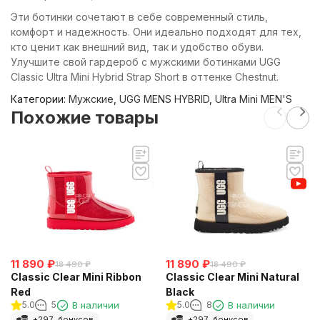
Эти ботинки сочетают в себе современный стиль,
комфорт и надежность. Они идеально подходят для тех,
кто ценит как внешний вид, так и удобство обуви.
Улучшите свой гардероб с мужскими ботинками UGG
Classic Ultra Mini Hybrid Strap Short в оттенке Chestnut.
Категории:
Мужские
,
UGG MENS HYBRID
,
Ultra Mini MEN'S
Похожие товары
11 890
₽
11 890
₽
18 490
₽
18 490
₽
Classic Clear Mini Ribbon
Classic Clear Mini Natural
Red
Black
5.0
5
В наличии
5.0
8
В наличии
+
297
бонусов
+
297
бонусов