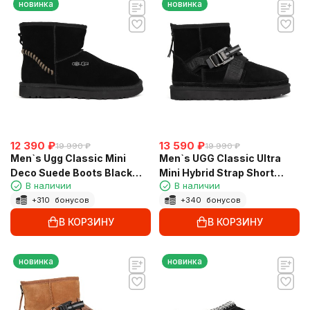
новинка
новинка
12 390
₽
13 590
₽
19 990
₽
19 990
₽
Men`s Ugg Classic Mini
Men`s UGG Classic Ultra
Deco Suede Boots Black
Mini Hybrid Strap Short
В наличии
В наличии
Dressinn
Boots Black
+
310
бонусов
+
340
бонусов
В КОРЗИНУ
В КОРЗИНУ
новинка
новинка