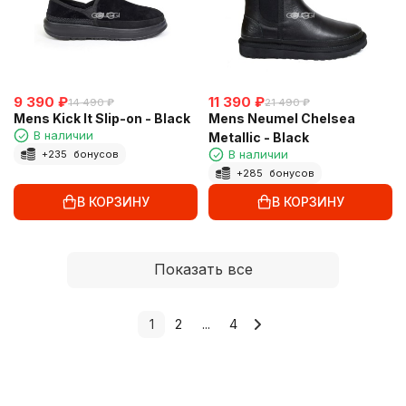
9 390
₽
11 390
₽
14 490
₽
21 490
₽
Mens Kick It Slip-on - Black
Mens Neumel Chelsea
В наличии
Metallic - Black
В наличии
+
235
бонусов
+
285
бонусов
В КОРЗИНУ
В КОРЗИНУ
Показать все
1
2
...
4