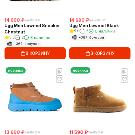
14 690
₽
14 690
₽
29 990
₽
22 990
₽
Ugg Men Lowmel Sneaker
Ugg Men Lowmel Black
5.0
5
В наличии
Chestnut
5.0
2
В наличии
+
367
бонусов
+
367
бонусов
В КОРЗИНУ
В КОРЗИНУ
новинка
новинка
13 690
₽
11 590
₽
29 990
₽
19 990
₽