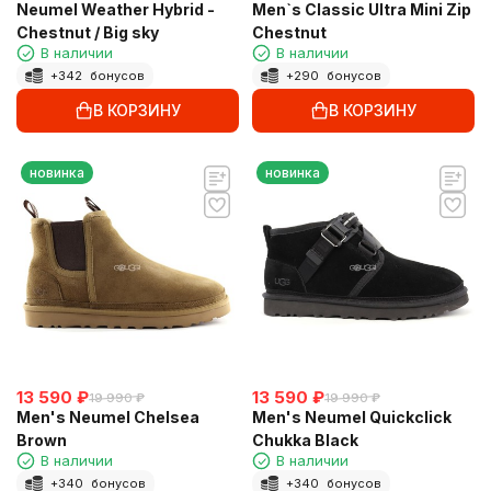
Neumel Weather Hybrid -
Men`s Classic Ultra Mini Zip
Chestnut / Big sky
Chestnut
В наличии
В наличии
+
342
бонусов
+
290
бонусов
В КОРЗИНУ
В КОРЗИНУ
новинка
новинка
13 590
₽
13 590
₽
19 990
₽
19 990
₽
Men's Neumel Chelsea
Men's Neumel Quickclick
Brown
Chukka Black
В наличии
В наличии
+
340
бонусов
+
340
бонусов