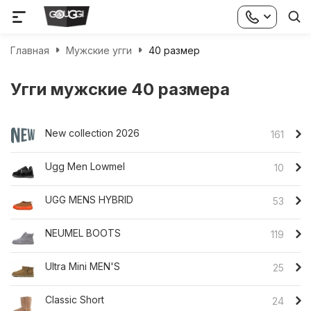
Главная
Мужские угги
40 размер
Угги мужские 40 размера
New collection 2026
161
Ugg Men Lowmel
10
UGG MENS HYBRID
53
NEUMEL BOOTS
119
Ultra Mini MEN'S
25
Classic Short
24