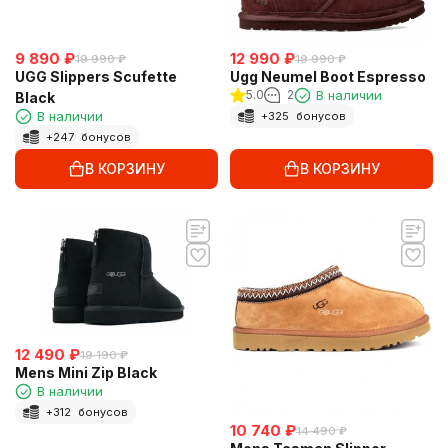
9 890
₽
12 990
₽
19 990
₽
19 990
₽
UGG Slippers Scufette
Ugg Neumel Boot Espresso
5.0
2
В наличии
Black
В наличии
+
325
бонусов
+
247
бонусов
В КОРЗИНУ
В КОРЗИНУ
12 490
₽
19 190
₽
Mens Mini Zip Black
В наличии
+
312
бонусов
10 740
₽
14 490
₽