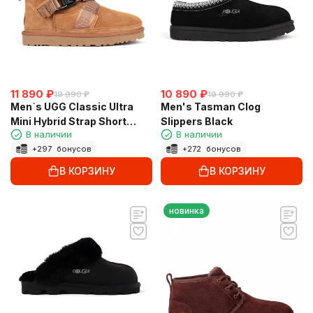
11 890
₽
10 890
₽
19 990
₽
19 990
₽
Men`s UGG Classic Ultra
Men's Tasman Clog
Mini Hybrid Strap Short
Slippers Black
В наличии
В наличии
Boots Chestnut
+
297
бонусов
+
272
бонусов
В КОРЗИНУ
В КОРЗИНУ
новинка