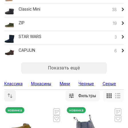
Classic Mini
38
ZIP
19
STAR WARS
3
CAPULIN
6
Показать ещё
Классика
Мокасины
Мини
Черные
Серые
Фильтры
новинка
новинка