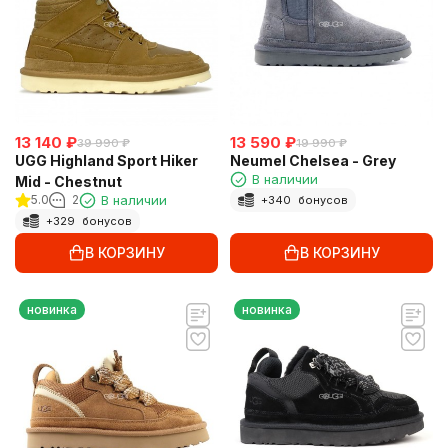
13 140
₽
13 590
₽
39 990
₽
19 990
₽
UGG Highland Sport Hiker
Neumel Chelsea - Grey
В наличии
Mid - Chestnut
5.0
2
В наличии
+
340
бонусов
+
329
бонусов
В КОРЗИНУ
В КОРЗИНУ
новинка
новинка