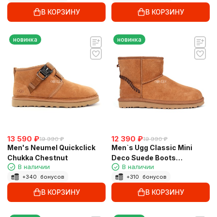
В КОРЗИНУ
В КОРЗИНУ
новинка
новинка
13 590
₽
12 390
₽
19 990
₽
19 990
₽
Men's Neumel Quickclick
Men`s Ugg Classic Mini
Chukka Chestnut
Deco Suede Boots
В наличии
В наличии
Chestnut Dressinn
+
340
бонусов
+
310
бонусов
В КОРЗИНУ
В КОРЗИНУ