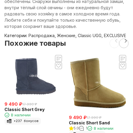
обеспечены. Снаружи выполнены из натуральной замши,
внутри тёплый слой овчины - они ежедневно будут
радовать свою хозяйку в самое холодное время года.
Любите себя и покупайте только качественную обувь,
которая сохранит ваше здоровье.
Категории:
Распродажа
,
Женские
,
Classic UGG
,
EXCLUSIVE
Похожие товары
9 490
₽
17 990
₽
Classic Short Grey
В наличии
9 490
₽
17 990
₽
+
237
бонусов
Classic Short Sand
5.0
1
В наличии