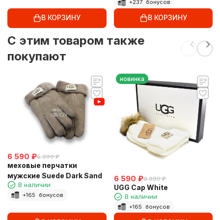
+
237
бонусов
В КОРЗИНУ
В КОРЗИНУ
C этим товаром также
покупают
новинка
6 590
₽
6 990
₽
меховые перчатки
мужские Suede Dark Sand
6 590
₽
9 990
₽
В наличии
UGG Cap White
+
165
бонусов
В наличии
+
165
бонусов