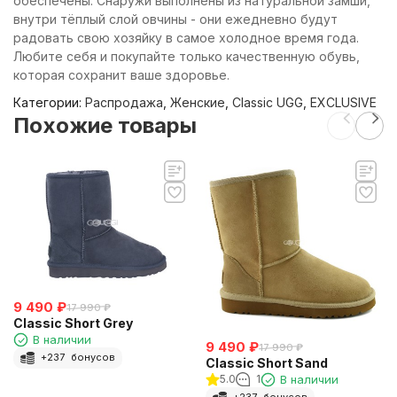
обеспечены. Снаружи выполнены из натуральной замши,
внутри тёплый слой овчины - они ежедневно будут
радовать свою хозяйку в самое холодное время года.
Любите себя и покупайте только качественную обувь,
которая сохранит ваше здоровье.
Категории:
Распродажа
,
Женские
,
Classic UGG
,
EXCLUSIVE
Похожие товары
9 490
₽
17 990
₽
Classic Short Grey
В наличии
9 490
₽
17 990
₽
+
237
бонусов
Classic Short Sand
5.0
1
В наличии