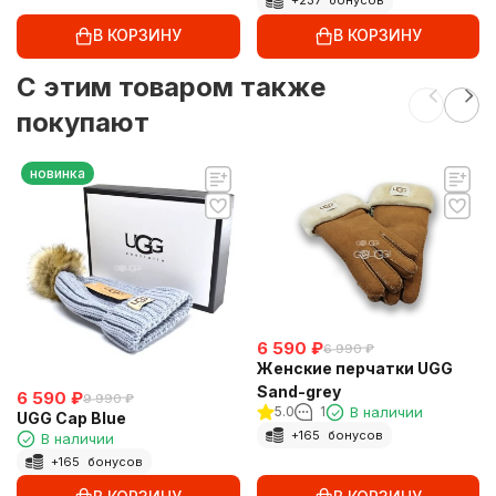
+
237
бонусов
В КОРЗИНУ
В КОРЗИНУ
C этим товаром также
покупают
новинка
6 590
₽
6 990
₽
Женские перчатки UGG
Sand-grey
6 590
₽
9 990
₽
5.0
1
В наличии
UGG Cap Blue
+
165
бонусов
В наличии
+
165
бонусов