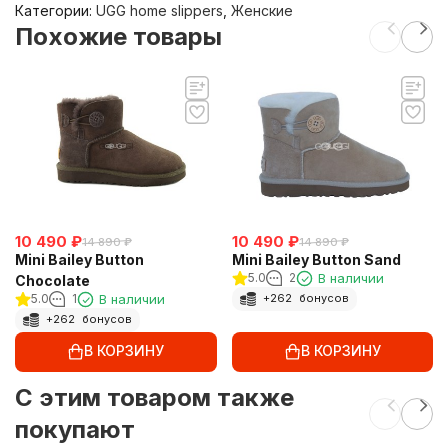
Категории:
UGG home slippers
,
Женские
Похожие товары
10 490
₽
10 490
₽
14 890
₽
14 890
₽
Mini Bailey Button
Mini Bailey Button Sand
5.0
2
В наличии
Chocolate
5.0
1
В наличии
+
262
бонусов
+
262
бонусов
В КОРЗИНУ
В КОРЗИНУ
C этим товаром также
покупают