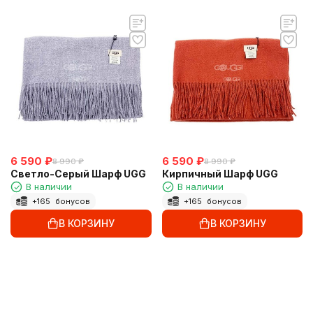
6 590
₽
6 590
₽
8 990
₽
8 990
₽
Светло-Cерый Шарф UGG
Кирпичный Шарф UGG
В наличии
В наличии
+
165
бонусов
+
165
бонусов
В КОРЗИНУ
В КОРЗИНУ