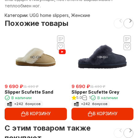
теплообмен ног.
Категории:
UGG home slippers
,
Женские
Похожие товары
9 690
₽
9 690
₽
15 490
₽
15 490
₽
Slipper Scufette Sand
Slipper Scufette Grey
В наличии
5.0
1
В наличии
+
242
бонусов
+
242
бонусов
В КОРЗИНУ
В КОРЗИНУ
C этим товаром также
покупают