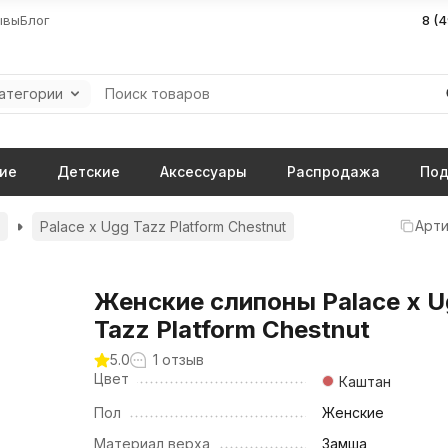
ывы
Блог
8 (
категории
ие
Детские
Аксессуары
Распродажа
Под
Арти
Palace x Ugg Tazz Platform Chestnut
Женские слипоны Palace x 
Tazz Platform Chestnut
5.0
1 отзыв
Цвет
Каштан
Пол
Женские
Материал верха
Замша