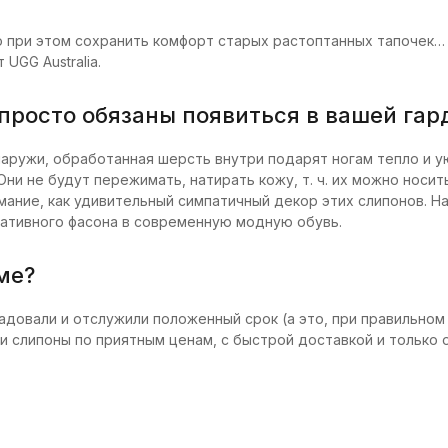
 при этом сохранить комфорт старых растоптанных тапочек… к
 UGG Australia.
просто обязаны появиться в вашей гар
аружи, обработанная шерсть внутри подарят ногам тепло и ую
ни не будут пережимать, натирать кожу, т. ч. их можно носить
нимание, как удивительный симпатичный декор этих слипонов.
ативного фасона в современную модную обувь.
ме?
радовали и отслужили положенный срок (а это, при правильном
ги слипоны по приятным ценам, с быстрой доставкой и только 