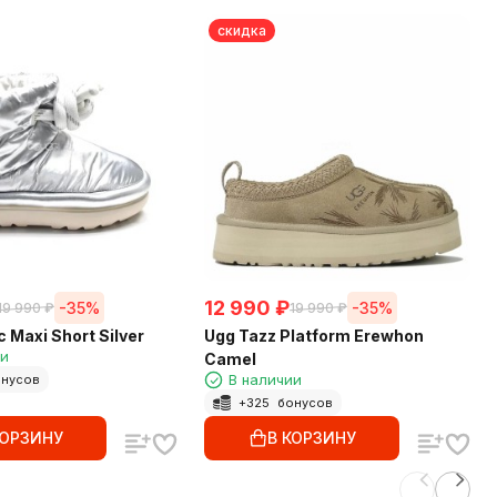
скидка
12 990
₽
-35%
-35%
19 990
₽
19 990
₽
 Maxi Short Silver
Ugg Tazz Platform Erewhon
ии
Camel
В наличии
нусов
+
325
бонусов
КОРЗИНУ
В КОРЗИНУ