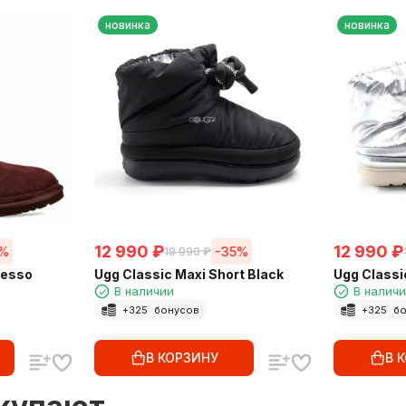
новинка
новинка
12 990
₽
12 990
₽
5%
-35%
19 990
₽
resso
Ugg Classic Maxi Short Black
Ugg Classic
В наличии
В налич
+
325
бонусов
+
325
бо
В КОРЗИНУ
В 