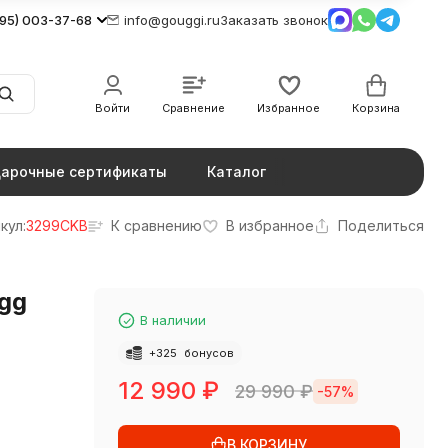
495) 003-37-68
info@gouggi.ru
Заказать звонок
Войти
Сравнение
Избранное
Корзина
арочные сертификаты
Каталог
кул:
3299CKB
К сравнению
В избранное
Поделиться
Ugg
В наличии
+
325
бонусов
12 990
₽
29 990
₽
-57%
В КОРЗИНУ