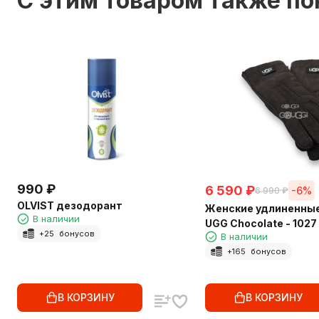
C этим товаром также п
990
₽
6 590
₽
-6%
6 990
₽
OLVIST дезодорант
Женские удлиненные
В наличии
UGG Chocolate - 1027
+
25
бонусов
В наличии
+
165
бонусов
В КОРЗИНУ
В КОРЗИНУ