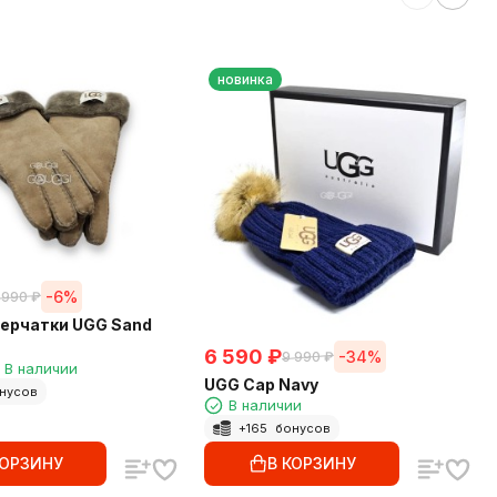
новинка
-6%
 990
₽
ерчатки UGG Sand
6 590
₽
-34%
9 990
₽
В наличии
UGG Cap Navy
нусов
В наличии
+
165
бонусов
КОРЗИНУ
В КОРЗИНУ