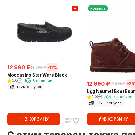
новинка
12 990
₽
-11%
14 590
₽
Moccasins Star Wars Black
5.0
1
В наличии
12 990
₽
-3
19 990
₽
+
325
бонусов
Ugg Neumel Boot Esp
5.0
2
В наличии
+
325
бонусов
В КОРЗИНУ
В КОРЗИНУ