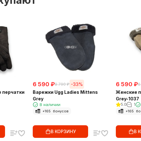
окупают
6 590
₽
6 590
₽
-33%
9 790
₽
6
 перчатки
Варежки Ugg Ladies Mittens
Женские п
Grey
Grey-1037
В наличии
5.0
1
+
165
бонусов
+
165
бо
В КОРЗИНУ
В 