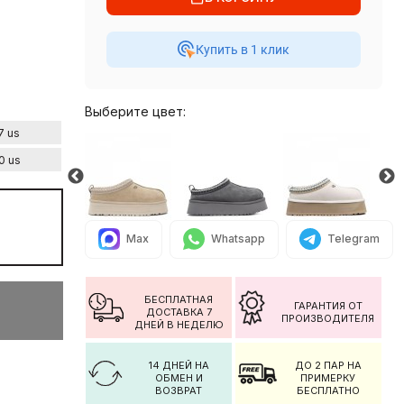
Купить в 1 клик
Выберите цвет:
7 us
0 us
Max
Whatsapp
Telegram
БЕСПЛАТНАЯ
ГАРАНТИЯ ОТ
ДОСТАВКА 7
ПРОИЗВОДИТЕЛЯ
ДНЕЙ В НЕДЕЛЮ
14 ДНЕЙ НА
ДО 2 ПАР НА
ОБМЕН И
ПРИМЕРКУ
ВОЗВРАТ
БЕСПЛАТНО