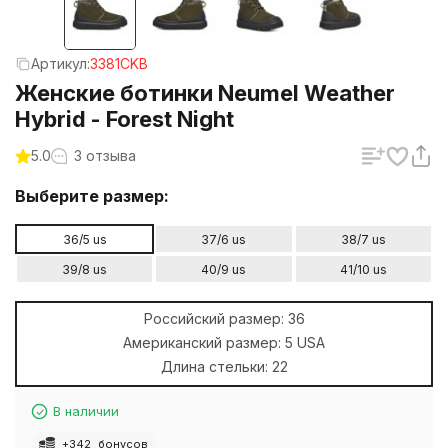
Артикул:
3381CKB
Женские ботинки Neumel Weather
Hybrid - Forest Night
5.0
3 отзыва
Выберите размер:
36/5 us
37/6 us
38/7 us
39/8 us
40/9 us
41/10 us
Российский размер:
36
Американский размер:
5 USA
Длина стельки:
22
В наличии
+
342
бонусов