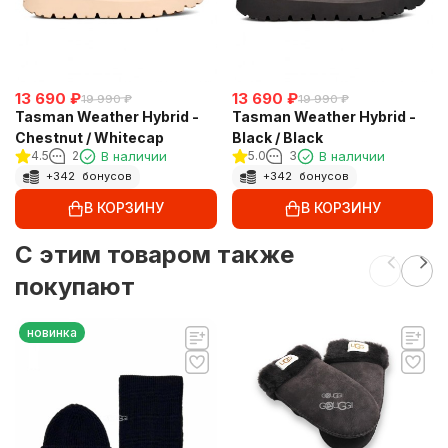
13 690
₽
13 690
₽
19 990
₽
19 990
₽
Tasman Weather Hybrid -
Tasman Weather Hybrid -
Chestnut / Whitecap
Black / Black
4.5
2
В наличии
5.0
3
В наличии
+
342
бонусов
+
342
бонусов
В КОРЗИНУ
В КОРЗИНУ
C этим товаром также
покупают
новинка