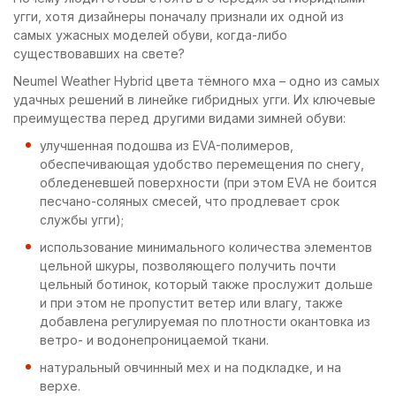
угги, хотя дизайнеры поначалу признали их одной из
самых ужасных моделей обуви, когда-либо
существовавших на свете?
Neumel Weather Hybrid цвета тёмного мха – одно из самых
удачных решений в линейке гибридных угги. Их ключевые
преимущества перед другими видами зимней обуви:
улучшенная подошва из EVA-полимеров,
обеспечивающая удобство перемещения по снегу,
обледеневшей поверхности (при этом EVA не боится
песчано-соляных смесей, что продлевает срок
службы угги);
использование минимального количества элементов
цельной шкуры, позволяющего получить почти
цельный ботинок, который также прослужит дольше
и при этом не пропустит ветер или влагу, также
добавлена регулируемая по плотности окантовка из
ветро- и водонепроницаемой ткани.
натуральный овчинный мех и на подкладке, и на
верхе.