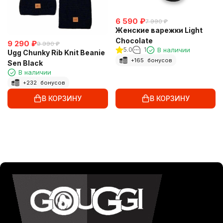
6 590
₽
7 990
₽
Женские варежки Light
Chocolate
9 290
₽
9 990
₽
5.0
1
В наличии
Ugg Chunky Rib Knit Beanie
+
165
бонусов
Sen Black
В наличии
+
232
бонусов
В КОРЗИНУ
В КОРЗИНУ